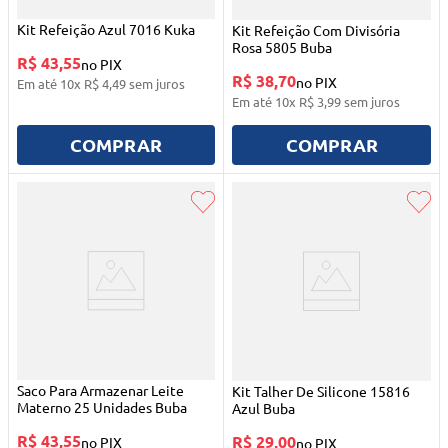
Kit Refeição Azul 7016 Kuka
Kit Refeição Com Divisória
Rosa 5805 Buba
R$ 43,55
no PIX
R$ 38,70
no PIX
Em até
10
x
R$
4
,
49
sem juros
Em até
10
x
R$
3
,
99
sem juros
COMPRAR
COMPRAR
Saco Para Armazenar Leite
Kit Talher De Silicone 15816
Materno 25 Unidades Buba
Azul Buba
R$ 43,55
R$ 29,00
no PIX
no PIX