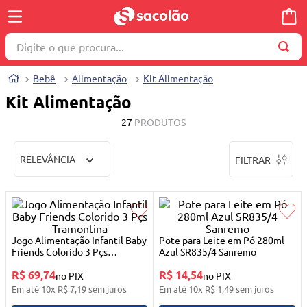
Digite o que procura...
TERMOS MAIS BUSCADOS
Bebê
Alimentação
Kit Alimentação
1
º
wella
Kit Alimentação
2
º
brinquedo
27
PRODUTOS
3
º
máquina costura
RELEVÂNCIA
FILTRAR
4
º
cosmetico
5
º
toalha
6
º
carrinho reversível
7
º
truss
Jogo Alimentação Infantil Baby
Pote para Leite em Pó 280ml
Friends Colorido 3 Pçs
Azul SR835/4 Sanremo
8
º
quadriciclo
Tramontina
R$ 69,74
R$ 14,54
no PIX
no PIX
9
º
berço
Em até
10
x
R$
7
,
19
sem juros
Em até
10
x
R$
1
,
49
sem juros