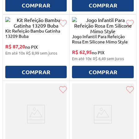
10
º
mesa dobrável notebook
COMPRAR
COMPRAR
Kit Refeição Bambu Gatinha
13209 Buba
Jogo Infantil Para Refeição
Rosa Em Silicone Mimo Style
R$ 87,20
no PIX
R$ 62,95
no PIX
Em até
10
x
R$
8
,
99
sem juros
Em até
10
x
R$
6
,
49
sem juros
COMPRAR
COMPRAR