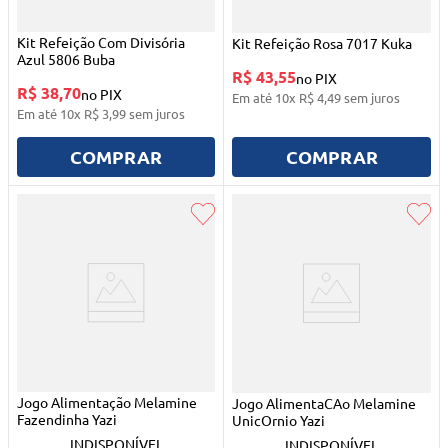
Kit Refeição Com Divisória
Kit Refeição Rosa 7017 Kuka
Azul 5806 Buba
R$ 43,55
no PIX
R$ 38,70
no PIX
Em até
10
x
R$
4
,
49
sem juros
Em até
10
x
R$
3
,
99
sem juros
COMPRAR
COMPRAR
Jogo Alimentação Melamine
Jogo AlimentaCAo Melamine
Fazendinha Yazi
UnicOrnio Yazi
INDISPONÍVEL
INDISPONÍVEL