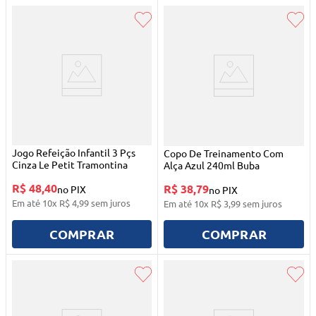
Jogo Refeição Infantil 3 Pçs
Copo De Treinamento Com
Cinza Le Petit Tramontina
Alça Azul 240ml Buba
R$ 48,40
R$ 38,79
no PIX
no PIX
Em até
10
x
R$
4
,
99
sem juros
Em até
10
x
R$
3
,
99
sem juros
COMPRAR
COMPRAR