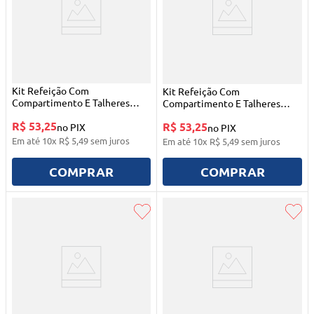
Kit Refeição Com
Kit Refeição Com
Compartimento E Talheres
Compartimento E Talheres
500ml Azul Menino Buba
500ml Rosa Menina Buba
R$ 53,25
R$ 53,25
no PIX
no PIX
Em até
10
x
R$
5
,
49
sem juros
Em até
10
x
R$
5
,
49
sem juros
COMPRAR
COMPRAR