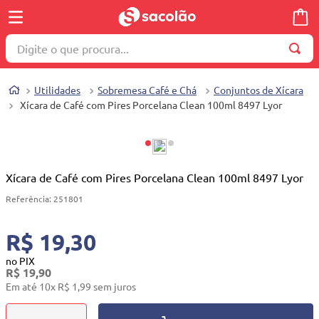
Digite o que procura...
TERMOS MAIS BUSCADOS
Utilidades
Sobremesa Café e Chá
Conjuntos de Xícara
1
º
wella
Xícara de Café com Pires Porcelana Clean 100ml 8497 Lyor
2
º
brinquedo
3
º
máquina costura
4
º
cosmetico
Xícara de Café com Pires Porcelana Clean 100ml 8497 Lyor
5
º
toalha
Referência
:
251801
6
º
carrinho reversível
R$ 19,30
7
º
truss
no PIX
R$
19
,
90
8
º
quadriciclo
Em até
10
x
R$
1
,
99
sem juros
9
º
berço