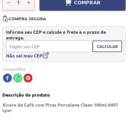
－
＋
COMPRAR
10
º
mesa dobrável notebook
COMPRA SEGURA
Informe seu CEP e calcule o frete e o prazo de
entrega.
CALCULAR
Não sei meu CEP
Compartilhar
Descrição do produto
Xícara de Café com Pires Porcelana Clean 100ml 8497
Lyor