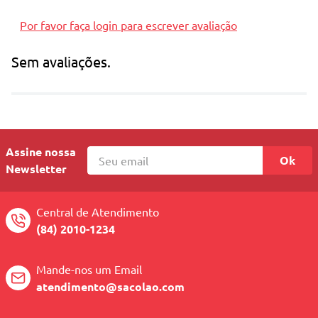
Por favor faça login para escrever avaliação
Sem avaliações.
Assine nossa
Ok
Newsletter
Central de Atendimento
(84) 2010-1234
Mande-nos um Email
atendimento@sacolao.com