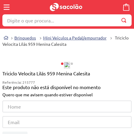
Digite o que procura...
TERMOS MAIS BUSCADOS
Brinquedos
Mini Veículos a Pedal/empurrador
Triciclo
1
º
wella
Velocita Lilás 959 Menina Calesita
2
º
brinquedo
3
º
máquina costura
4
º
toalha
Triciclo Velocita Lilás 959 Menina Calesita
Referência
:
215777
5
º
cosmetico
Este produto não está disponível no momento
6
º
carrinho reversível
Quero que me avisem quando estiver disponível
7
º
truss
8
º
mesa dobrável notebook
9
º
berço