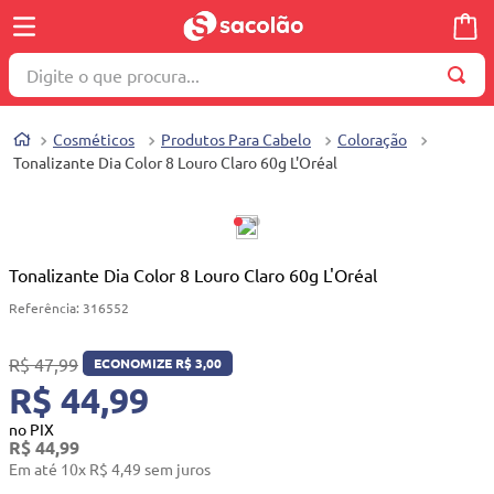
Digite o que procura...
TERMOS MAIS BUSCADOS
Cosméticos
Produtos Para Cabelo
Coloração
1
º
wella
Tonalizante Dia Color 8 Louro Claro 60g L'Oréal
2
º
brinquedo
3
º
máquina costura
4
º
cosmetico
Tonalizante Dia Color 8 Louro Claro 60g L'Oréal
5
º
toalha
Referência
:
316552
6
º
carrinho reversível
R$
47
,
99
ECONOMIZE
R$
3
,
00
7
º
truss
R$ 44,99
8
º
quadriciclo
no PIX
R$
44
,
99
9
º
mesa dobrável notebook
Em até
10
x
R$
4
,
49
sem juros