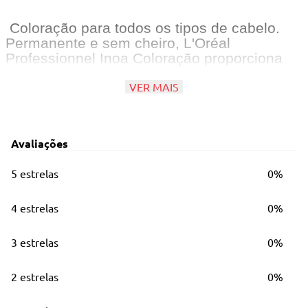
Coloração para todos os tipos de cabelo.
Permanente e sem cheiro, L'Oréal
Professionnel Inoa Coloração proporciona
cor intensa e aspecto sedoso. Além disso,
VER MAIS
cobre até 100% dos fios brancos.
Com Coloração L'Oréal Professionnel Inoa o
cabelo é respeitado e o couro cabeludo é
Avaliações
tratado suavemente, graças à sua tecnologia
sem amônia e à base de óleos. É ideal para
5 estrelas
0%
colorir, sem agredir ou danificar os fios.
4 estrelas
0%
Principais Características
3 estrelas
0%
2 estrelas
0%
ODS (Sistema de Difusão de Óleo):