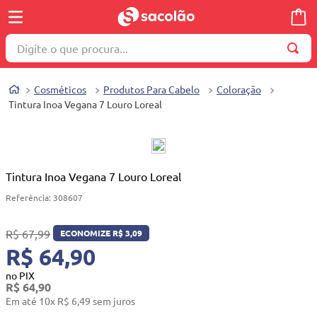
Digite o que procura...
TERMOS MAIS BUSCADOS
Cosméticos
Produtos Para Cabelo
Coloração
1
º
wella
Tintura Inoa Vegana 7 Louro Loreal
2
º
brinquedo
3
º
máquina costura
4
º
toalha
Tintura Inoa Vegana 7 Louro Loreal
5
º
cosmetico
Referência
:
308607
6
º
carrinho reversível
R$
67
,
99
ECONOMIZE
R$
3
,
09
7
º
truss
R$ 64,90
8
º
mesa dobrável notebook
no PIX
R$
64
,
90
9
º
berço
Em até
10
x
R$
6
,
49
sem juros