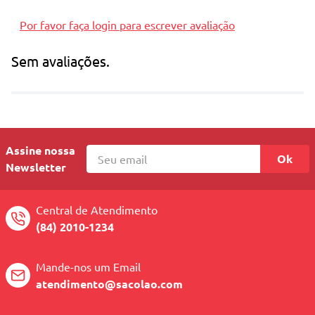
Por favor faça login para escrever avaliação
Sem avaliações.
Assine nossa
Ok
Newsletter
Central de Atendimento
(84) 2010-1234
Mande-nos um Email
atendimento@sacolao.com