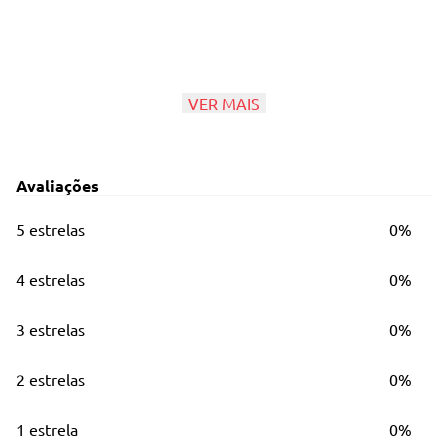
Principais Características
VER MAIS
Cor profunda e duradoura;
Excelente cobertura de fios brancos;
Avaliações
Enriquecida com óleo de avelã, hidrata enquanto colore;
5 estrelas
0%
Toque aveludado.
4 estrelas
0%
Direção olfativa: frutal floral
3 estrelas
0%
2 estrelas
0%
1 estrela
0%