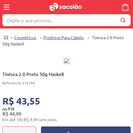
Digite o que procura...
TERMOS MAIS BUSCADOS
Cosméticos
Produtos Para Cabelo
Tintura 2.0 Preto
1
º
wella
50g Haskell
2
º
brinquedo
3
º
máquina costura
4
º
toalha
Tintura 2.0 Preto 50g Haskell
5
º
cosmetico
Referência
:
219144
6
º
carrinho reversível
R$ 43,55
7
º
truss
no PIX
R$
44
,
90
8
º
mesa dobrável notebook
Em até
10
x
R$
4
,
49
sem juros
9
º
berço