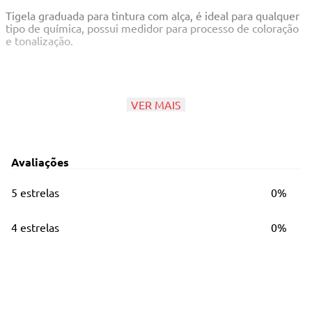
Tigela graduada para tintura com alça, é ideal para qualquer
tipo de química, possui medidor para processo de coloração
e tonalização.
Principais Características
VER MAIS
Capacidade 450ml
Graduada com suporte para pincel
Avaliações
5 estrelas
0%
4 estrelas
0%
3 estrelas
0%
2 estrelas
0%