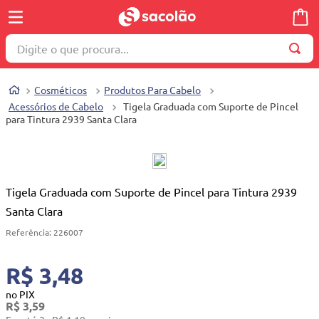
Digite o que procura...
TERMOS MAIS BUSCADOS
Cosméticos
Produtos Para Cabelo
1
º
wella
Acessórios de Cabelo
Tigela Graduada com Suporte de Pincel
para Tintura 2939 Santa Clara
2
º
brinquedo
3
º
máquina costura
4
º
toalha
Tigela Graduada com Suporte de Pincel para Tintura 2939
5
º
cosmetico
Santa Clara
6
º
carrinho reversível
Referência
:
226007
7
º
truss
R$ 3,48
8
º
mesa dobrável notebook
no PIX
9
º
berço
R$
3
,
59