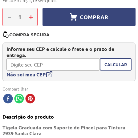
Em até
3
x
R$
1
,
19
sem juros
10
º
quadriciclo
－
＋
COMPRAR
COMPRA SEGURA
Informe seu CEP e calcule o frete e o prazo de
entrega.
CALCULAR
Não sei meu CEP
Compartilhar
Descrição do produto
Tigela Graduada com Suporte de Pincel para Tintura
2939 Santa Clara