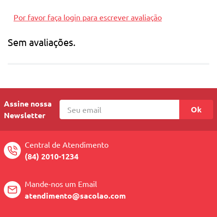
Por favor faça login para escrever avaliação
Sem avaliações.
Assine nossa
Ok
Newsletter
Central de Atendimento
(84) 2010-1234
Mande-nos um Email
atendimento@sacolao.com