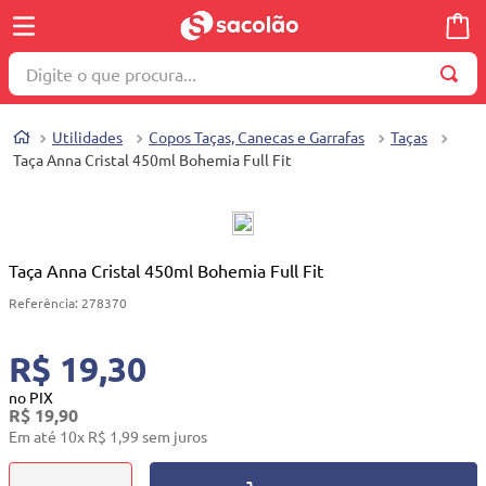
Digite o que procura...
TERMOS MAIS BUSCADOS
Utilidades
Copos Taças, Canecas e Garrafas
Taças
1
º
wella
Taça Anna Cristal 450ml Bohemia Full Fit
2
º
brinquedo
3
º
máquina costura
4
º
toalha
Taça Anna Cristal 450ml Bohemia Full Fit
5
º
cosmetico
Referência
:
278370
6
º
carrinho reversível
R$ 19,30
7
º
truss
no PIX
R$
19
,
90
8
º
mesa dobrável notebook
Em até
10
x
R$
1
,
99
sem juros
9
º
berço