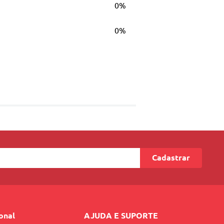
0%
0%
Cadastrar
ional
AJUDA E SUPORTE