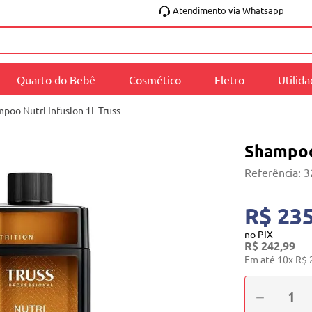
Atendimento via Whatsapp
Quarto do Bebê
Cosmético
Eletro
Utilid
poo Nutri Infusion 1L Truss
Shampoo 
Referência
:
3
R$ 235
no PIX
R$
242
,
99
Em até
10
x
R$
－