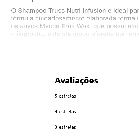
O Shampoo Truss Nutri Infusion é ideal p
fórmula cuidadosamente elaborada forma 
os ativos Myrica Fruit Wax, que possui alt
milagrosos, este shampoo oferece aumento n
Principais Características
Gramatura: 1 Litro.
Avaliações
Promove reposição e manutenção lipídica.
5 estrelas
Resgata a nutrição natural dos fios.
4 estrelas
Revitaliza os cabelos altamente ressecado
3 estrelas
Com Myrica Fruit Wax