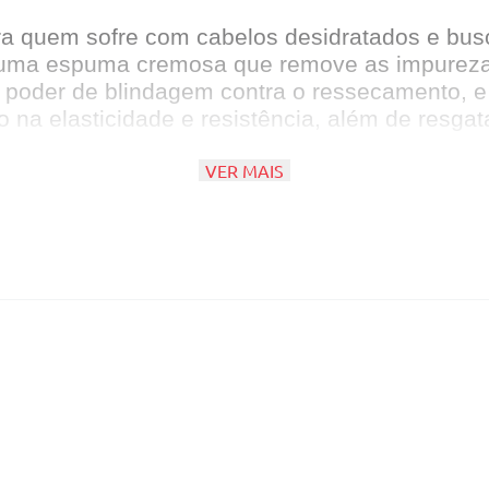
ara quem sofre com cabelos desidratados e bus
uma espuma cremosa que remove as impurezas, 
o poder de blindagem contra o ressecamento, e
a elasticidade e resistência, além de resgatar
VER MAIS
s.