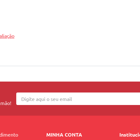
 com brilho.
aliação
 mão!
ndimento
MINHA CONTA
Instituc