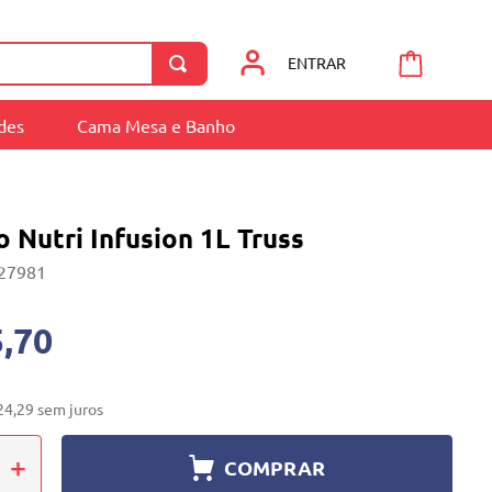
ENTRAR
ades
Cama Mesa e Banho
Nutri Infusion 1L Truss
27981
,70
24
,
29
sem juros
＋
COMPRAR