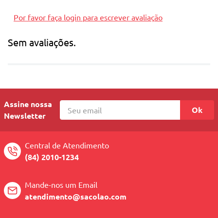
Por favor faça login para escrever avaliação
Dimensões Aproximadas do Produto (cm) LxAxC: 9x24x9
Sem avaliações.
Peso (kg): 1,108
Assine nossa
Ok
Newsletter
Central de Atendimento
(84) 2010-1234
Mande-nos um Email
atendimento@sacolao.com