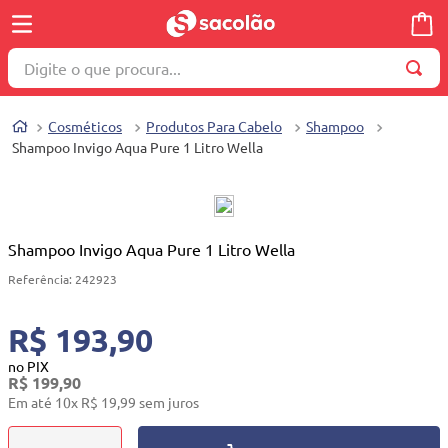
Digite o que procura...
TERMOS MAIS BUSCADOS
Cosméticos
Produtos Para Cabelo
Shampoo
1
º
wella
Shampoo Invigo Aqua Pure 1 Litro Wella
2
º
brinquedo
3
º
máquina costura
4
º
toalha
Shampoo Invigo Aqua Pure 1 Litro Wella
5
º
cosmetico
Referência
:
242923
6
º
carrinho reversível
R$ 193,90
7
º
truss
no PIX
R$
199
,
90
8
º
mesa dobrável notebook
Em até
10
x
R$
19
,
99
sem juros
9
º
berço