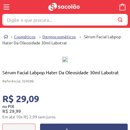
Digite o que procura...
TERMOS MAIS BUSCADOS
Cosméticos
Dermocosméticos
Sérum Facial Labpop
1
º
wella
Hater Da Oleosidade 30ml Labotrat
2
º
brinquedo
3
º
máquina costura
4
º
toalha
Sérum Facial Labpop Hater Da Oleosidade 30ml Labotrat
5
º
cosmetico
Referência
:
324586
6
º
carrinho reversível
R$ 29,09
7
º
truss
no PIX
R$
29
,
99
8
º
mesa dobrável notebook
Em até
10
x
R$
2
,
99
sem juros
9
º
berço