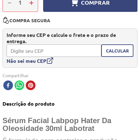
－
＋
COMPRAR
10
º
quadriciclo
COMPRA SEGURA
Informe seu CEP e calcule o frete e o prazo de
entrega.
CALCULAR
Não sei meu CEP
Compartilhar
Descrição do produto
Sérum Facial Labpop Hater Da
Oleosidade 30ml Labotrat