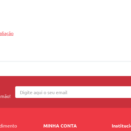
aliação
 mão!
ndimento
MINHA CONTA
Instituc