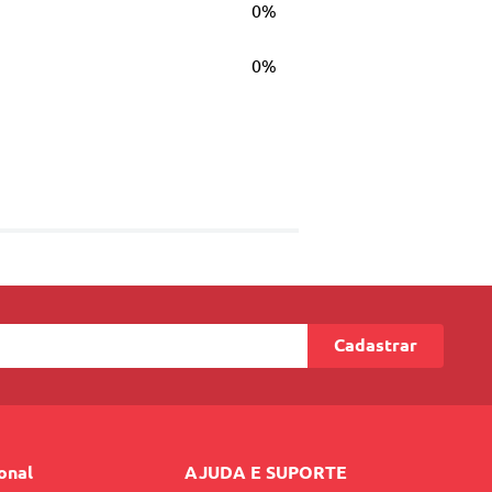
0%
0%
Cadastrar
ional
AJUDA E SUPORTE