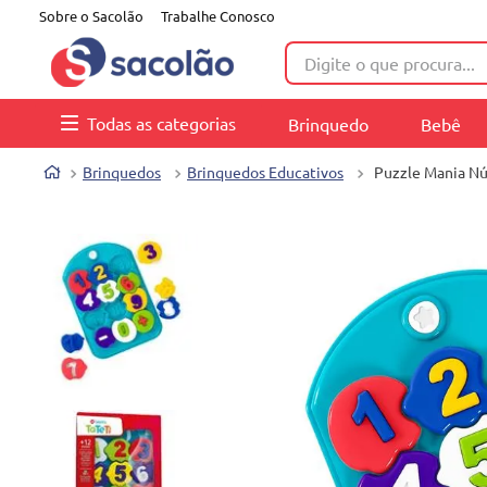
Sobre o Sacolão
Trabalhe Conosco
Digite o que procura...
Todas as categorias
Brinquedo
Bebê
Brinquedos
Brinquedos Educativos
Puzzle Mania Nú