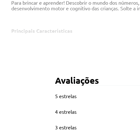
Para brincar e aprender! Descobrir o mundo dos números, 
desenvolvimento motor e cognitivo das crianças. Solte a
Principais Características
Idade Recomendada: a partir de 12 meses
Habilidades desenvolvidas:
Adaptação social e interação
Avaliações
Atenção e concentração
5 estrelas
Conhecimento Geral
Coordenação entre olhos e mãos
4 estrelas
Coordenação motora fina - mãos e dedos
3 estrelas
Expressão e comunicação