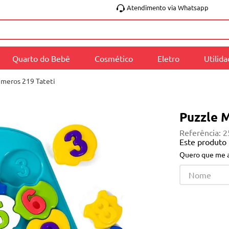
Atendimento via Whatsapp
Quarto do Bebê
Cosmético
Eletro
Utilid
meros 219 Tateti
Puzzle 
Referência
:
2
Este produto
Quero que me a