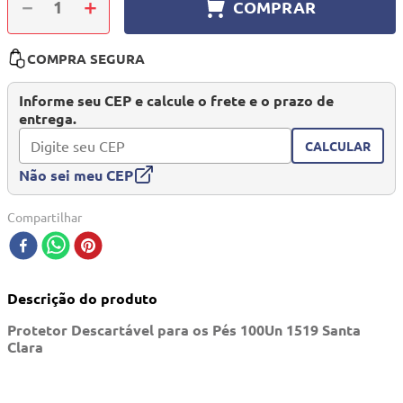
－
＋
COMPRAR
10
º
mesa dobrável notebook
COMPRA SEGURA
Informe seu CEP e calcule o frete e o prazo de
entrega.
CALCULAR
Não sei meu CEP
Compartilhar
Descrição do produto
Protetor Descartável para os Pés 100Un 1519 Santa
Clara