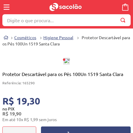
Digite o que procura...
TERMOS MAIS BUSCADOS
Cosméticos
Higiene Pessoal
Protetor Descartável para
1
º
wella
os Pés 100Un 1519 Santa Clara
2
º
brinquedo
3
º
máquina costura
4
º
cosmetico
Protetor Descartável para os Pés 100Un 1519 Santa Clara
5
º
toalha
Referência
:
165290
6
º
carrinho reversível
R$ 19,30
7
º
truss
no PIX
R$
19
,
90
8
º
quadriciclo
Em até
10
x
R$
1
,
99
sem juros
9
º
berço