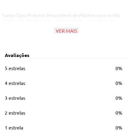
Santa Clara Protetor Descartável de Plástico para os Pés
100Un (1519) oferecem segurança em ambientes que
necessitam de cuidados com limpeza e higiene. São
VER MAIS
indicados para uso em clínicas de estética e salões de beleza.
Podem ser usados tanto no processo de hidratação dos pés,
como para proteger os pés em bacias de pedicure de
hidromassagem, promovendo uma proteção contra o
contato direto das clientes com a bacia de hidromassagem
Avaliações
de uso comum.
5 estrelas
0%
4 estrelas
0%
3 estrelas
0%
2 estrelas
0%
1 estrela
0%