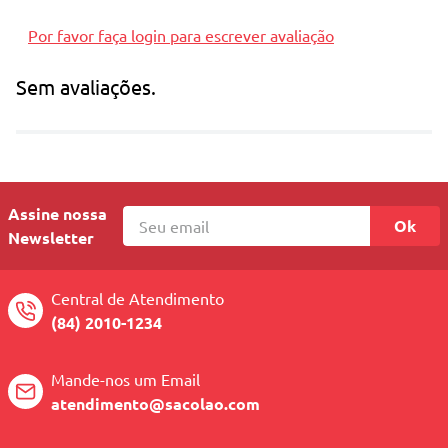
Por favor faça login para escrever avaliação
Sem avaliações.
Assine nossa
Ok
Newsletter
Central de Atendimento
(84) 2010-1234
Mande-nos um Email
atendimento@sacolao.com