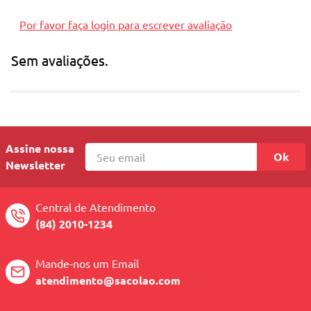
Por favor faça login para escrever avaliação
Sem avaliações.
Assine nossa
Ok
Newsletter
Central de Atendimento
(84) 2010-1234
Mande-nos um Email
atendimento@sacolao.com