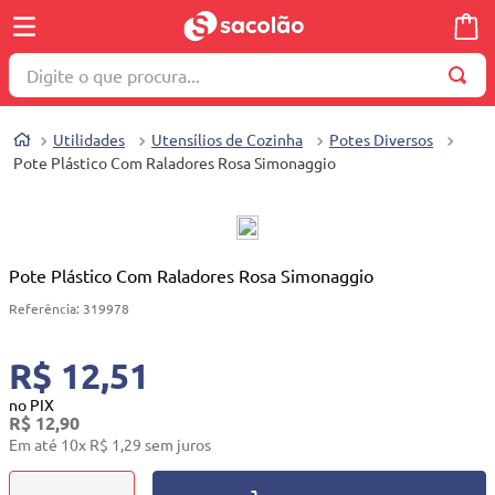
Digite o que procura...
TERMOS MAIS BUSCADOS
Utilidades
Utensílios de Cozinha
Potes Diversos
1
º
wella
Pote Plástico Com Raladores Rosa Simonaggio
2
º
brinquedo
3
º
máquina costura
4
º
cosmetico
Pote Plástico Com Raladores Rosa Simonaggio
5
º
toalha
Referência
:
319978
6
º
carrinho reversível
R$ 12,51
7
º
truss
no PIX
R$
12
,
90
8
º
quadriciclo
Em até
10
x
R$
1
,
29
sem juros
9
º
mesa dobrável notebook