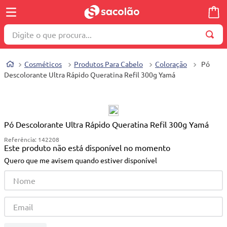
Digite o que procura...
TERMOS MAIS BUSCADOS
Cosméticos
Produtos Para Cabelo
Coloração
Pó
1
º
wella
Descolorante Ultra Rápido Queratina Refil 300g Yamá
2
º
brinquedo
3
º
máquina costura
4
º
cosmetico
Pó Descolorante Ultra Rápido Queratina Refil 300g Yamá
Referência
:
142208
5
º
toalha
Este produto não está disponível no momento
6
º
carrinho reversível
Quero que me avisem quando estiver disponível
7
º
truss
8
º
quadriciclo
9
º
berço