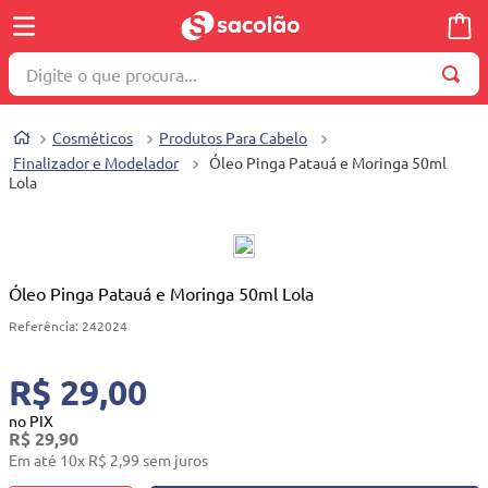
Digite o que procura...
TERMOS MAIS BUSCADOS
Cosméticos
Produtos Para Cabelo
1
º
wella
Finalizador e Modelador
Óleo Pinga Patauá e Moringa 50ml
Lola
2
º
brinquedo
3
º
máquina costura
4
º
cosmetico
Óleo Pinga Patauá e Moringa 50ml Lola
5
º
toalha
Referência
:
242024
6
º
carrinho reversível
7
º
truss
R$ 29,00
8
º
quadriciclo
no PIX
R$
29
,
90
9
º
berço
Em até
10
x
R$
2
,
99
sem juros