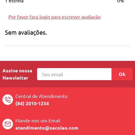
1 estrela
0%
Por favor faça login para escrever avaliação
Dados Técnicos
Sem avaliações.
Dimensões Aproximadas do Produto (cm) LxAxC: 9x3x5
Peso (kg): 0,060
Assine nossa
Ok
Newsletter
Central de Atendimento
(84) 2010-1234
Mande-nos um Email
atendimento@sacolao.com