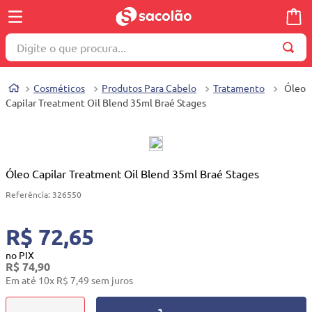
Digite o que procura...
TERMOS MAIS BUSCADOS
Cosméticos
Produtos Para Cabelo
Tratamento
Óleo
1
º
wella
Capilar Treatment Oil Blend 35ml Braé Stages
2
º
brinquedo
3
º
máquina costura
4
º
carrinho reversível
Óleo Capilar Treatment Oil Blend 35ml Braé Stages
5
º
cosmetico
Referência
:
326550
6
º
toalha
R$ 72,65
7
º
truss
no PIX
R$
74
,
90
8
º
berco
Em até
10
x
R$
7
,
49
sem juros
9
º
quadriciclo