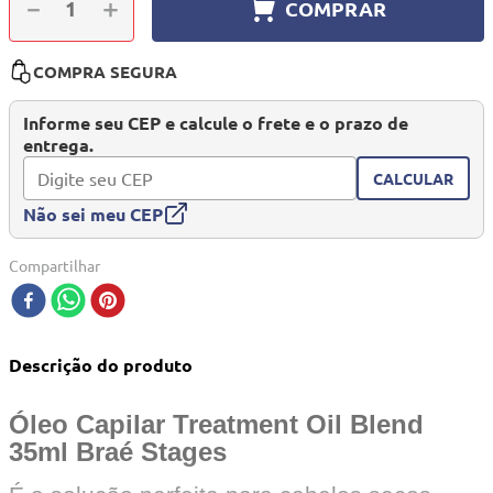
－
＋
COMPRAR
10
º
mesa dobrável notebook
COMPRA SEGURA
Informe seu CEP e calcule o frete e o prazo de
entrega.
CALCULAR
Não sei meu CEP
Compartilhar
Descrição do produto
Óleo Capilar Treatment Oil Blend
35ml Braé Stages