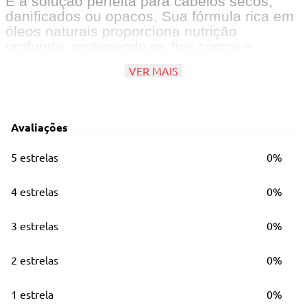
É a solução perfeita para cabelos secos,
danificados ou opacos. Sua fórmula rica em
óleos naturais proporciona nutrição
profunda, protegendo os fios contra o
ressecamento e promovendo um brilho
VER MAIS
deslumbrante.
Principais Características
Avaliações
Hidratação intensa e brilho
Óleo de tratamento capilar
5 estrelas
0%
4 estrelas
0%
3 estrelas
0%
2 estrelas
0%
1 estrela
0%