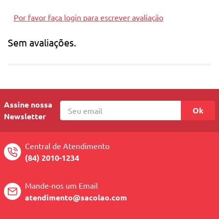
Por favor faça login para escrever avaliação
Sem avaliações.
Assine nossa
Ok
Newsletter
Central de Atendimento
(84) 2010-1234
Mande-nos um Email
atendimento@sacolao.com