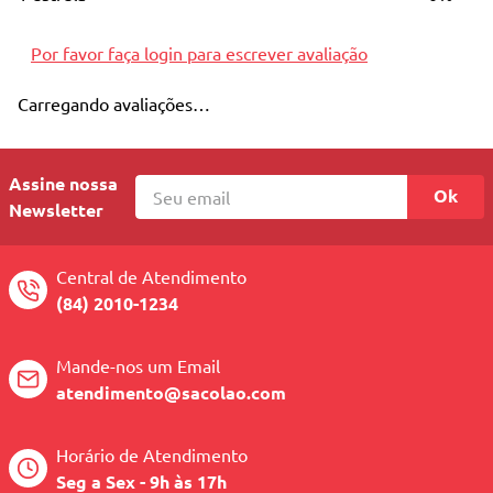
10
º
quadriciclo
Por favor faça login para escrever avaliação
Carregando avaliações…
Assine nossa
Ok
Newsletter
Central de Atendimento
(84) 2010-1234
Mande-nos um Email
atendimento@sacolao.com
Horário de Atendimento
Seg a Sex - 9h às 17h