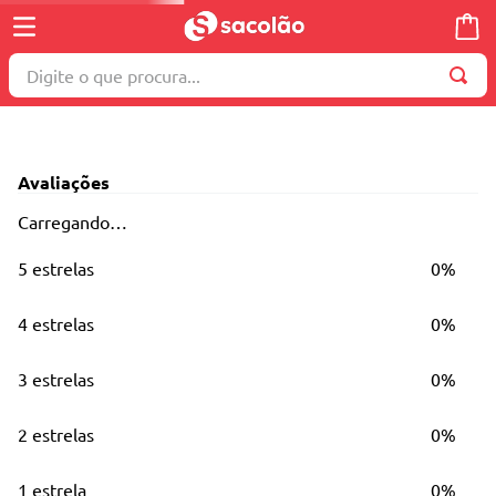
Digite o que procura...
TERMOS MAIS BUSCADOS
1
º
wella
Avaliações
2
º
brinquedo
Carregando…
3
º
máquina costura
5 estrelas
0%
4
º
toalha
5
º
cosmetico
4 estrelas
0%
6
º
carrinho reversível
3 estrelas
0%
7
º
truss
8
º
mesa dobrável notebook
2 estrelas
0%
9
º
berço
1 estrela
0%