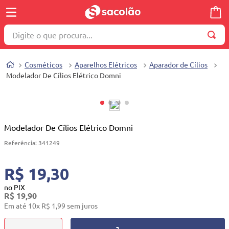
Digite o que procura...
TERMOS MAIS BUSCADOS
Cosméticos
Aparelhos Elétricos
Aparador de Cílios
1
º
wella
Modelador De Cílios Elétrico Domni
2
º
brinquedo
3
º
máquina costura
4
º
toalha
Modelador De Cílios Elétrico Domni
5
º
cosmetico
Referência
:
341249
6
º
carrinho reversível
R$ 19,30
7
º
truss
no PIX
R$
19
,
90
8
º
mesa dobrável notebook
Em até
10
x
R$
1
,
99
sem juros
9
º
berço