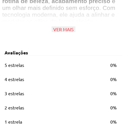
rotina de beleza
,
acabamento preciso
e
um olhar mais definido sem esforço. Com
tecnologia moderna, ele ajuda a alinhar e
modelar os cílios de forma rápida,
proporcionando um efeito mais natural e
VER MAIS
organizado.
Principais Características
Avaliações
• Design portátil e leve para uso diário
5 estrelas
0%
• Proporciona acabamento preciso e natural
4 estrelas
0%
• Tecnologia segura que não danifica os fios
• Carregamento USB
3 estrelas
0%
2 estrelas
0%
1 estrela
0%