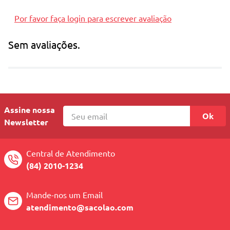
Por favor faça login para escrever avaliação
Sem avaliações.
Assine nossa
Ok
Newsletter
Central de Atendimento
(84) 2010-1234
Mande-nos um Email
atendimento@sacolao.com