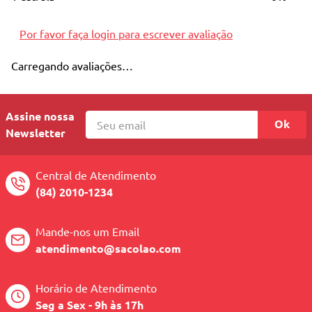
10
º
quadriciclo
Por favor faça login para escrever avaliação
Carregando avaliações…
Assine nossa
Ok
Newsletter
Central de Atendimento
(84) 2010-1234
Mande-nos um Email
atendimento@sacolao.com
Horário de Atendimento
Seg a Sex - 9h às 17h