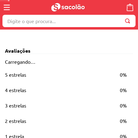
Digite o que procura...
TERMOS MAIS BUSCADOS
1
º
wella
Avaliações
2
º
brinquedo
Carregando…
3
º
máquina costura
5 estrelas
0%
4
º
toalha
5
º
cosmetico
4 estrelas
0%
6
º
carrinho reversível
3 estrelas
0%
7
º
truss
8
º
mesa dobrável notebook
2 estrelas
0%
9
º
berço
1 estrela
0%