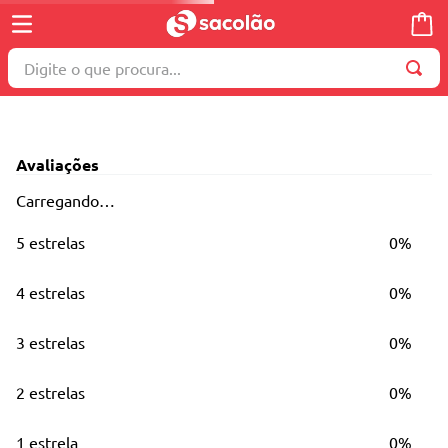
Digite o que procura...
TERMOS MAIS BUSCADOS
1
º
wella
Avaliações
2
º
brinquedo
Carregando…
3
º
máquina costura
5 estrelas
0%
4
º
toalha
5
º
cosmetico
4 estrelas
0%
6
º
carrinho reversível
3 estrelas
0%
7
º
truss
8
º
mesa dobrável notebook
2 estrelas
0%
9
º
berço
1 estrela
0%