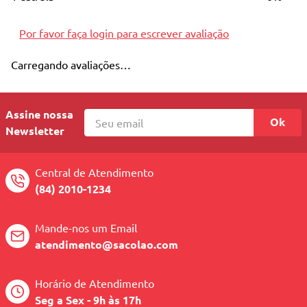
10
º
quadriciclo
Por favor faça login para escrever avaliação
Carregando avaliações…
Assine nossa
Ok
Newsletter
Central de Atendimento
(84) 2010-1234
Mande-nos um Email
atendimento@sacolao.com
Horário de Atendimento
Seg a Sex - 9h às 17h