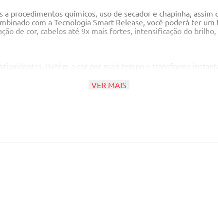
os a procedimentos químicos, uso de secador e chapinha, assi
ombinado com a Tecnologia Smart Release, você poderá ter um
o de cor, cabelos até 9x mais fortes, intensificação do brilho,
antioxidantes. Retém a cor por mais tempo e transforma instan
protege dos danos ambientais e do desbotamento.
VER MAIS
s que atua diretamente nos danos ajudando a reparar e reconstr
graxos essenciais. Ajuda a hidratar e nutrir profundamente os c
elos.
s, nutridos, com brilho intenso, maior durabilidade e vivacidad