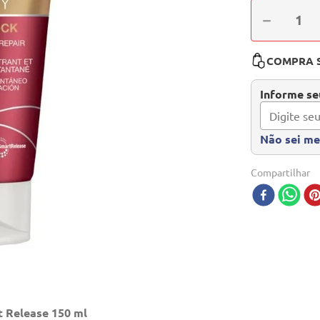
－
COMPRA 
Informe seu
Não sei m
Compartilhar
t Release 150 ml