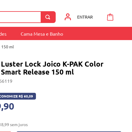
ENTRAR
ades
Cama Mesa e Banho
e 150 ml
 Luster Lock Joico K-PAK Color
 Smart Release 150 ml
66119
CONOMIZE
R$
60
,
09
,90
18
,
99
sem juros