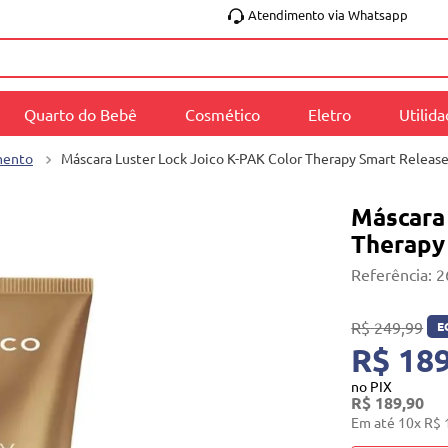
Atendimento via Whatsapp
Quarto do Bebê
Cosmético
Eletro
Utilid
mento
Máscara Luster Lock Joico K-PAK Color Therapy Smart Releas
Máscara
Therapy
Referência
:
2
R$
249
,
99
E
R$ 189
no PIX
R$
189
,
90
Em até
10
x
R$