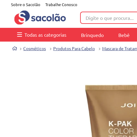
Sobre o Sacolão
Trabalhe Conosco
Digite o que procura...
Todas as categorias
Brinquedo
Bebê
Cosméticos
Produtos Para Cabelo
Mascara de Trata