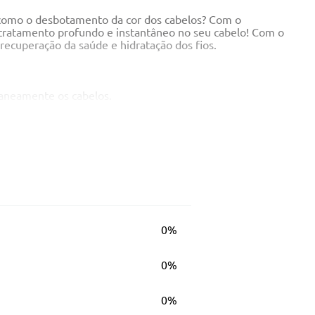
m como o desbotamento da cor dos cabelos? Com o
 tratamento profundo e instantâneo no seu cabelo! Com o
 recuperação da saúde e hidratação dos fios.
taneamente os cabelos.
uir os fios. O resultado? Força eaparência saudável.
abelos
0%
0%
e da cor e proteção de danos.
0%