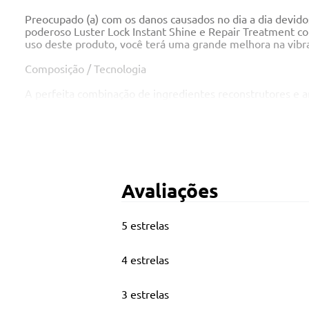
Preocupado (a) com os danos causados no dia a dia devid
poderoso Luster Lock Instant Shine e Repair Treatment c
uso deste produto, você terá uma grande melhora na vibraçã
Composição / Tecnologia
A perfeita combinação de ingredientes reconstrutores e 
Óleo de Manketti Africano: Uma fonte rica de vitamina, 
Queratina: Uma proteína naturalmente presente nos cabelo
Óleo de Argan: Rico em vitaminas, antioxidantes e ácidos 
Avaliações
Principais Características
5 estrelas
150ml
4 estrelas
Máscara que nutre, repara, hidrata e protege a cor dos cab
Resultados Esperados: Cabelos mais resistentes, hidratado
3 estrelas