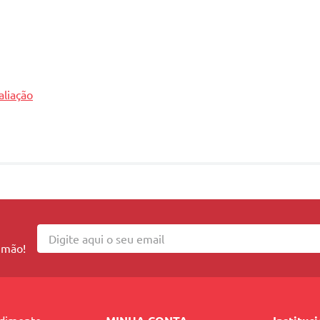
aliação
 mão!