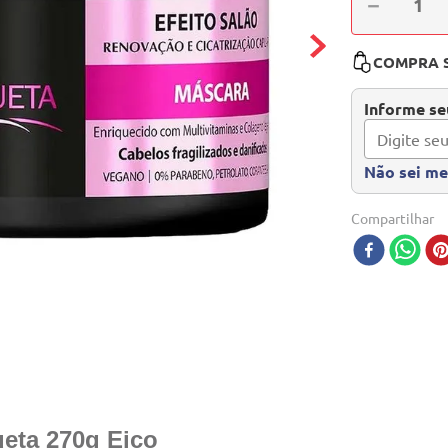
－
COMPRA 
Informe seu
Não sei m
Compartilhar
eta 270g Eico