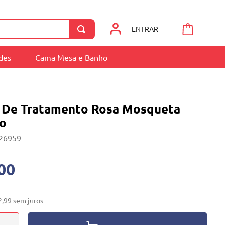
ENTRAR
ades
Cama Mesa e Banho
 De Tratamento Rosa Mosqueta
co
26959
00
2
,
99
sem juros