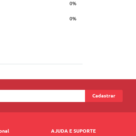
0%
0%
Cadastrar
ional
AJUDA E SUPORTE