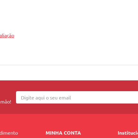
aliação
 mão!
ndimento
MINHA CONTA
Instituc