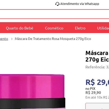
Atendimento via Whatsapp
Quarto do Bebê
Cosmético
Eletro
Utilid
mento
Máscara De Tratamento Rosa Mosqueta 270g Eico
Máscara
270g Ei
Referência
:
3
R$ 29,
no PIX
R$
29
,
90
Em até
10
x
R$