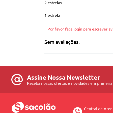
2 estrelas
Sem parabenos, petrolatos e corantes.
1 estrela
Vegano.
Por favor faça login para escrever av
Sem avaliações.
Assine Nossa Newsletter
Receba nossas ofertas e novidades em primeira
Central de Ate