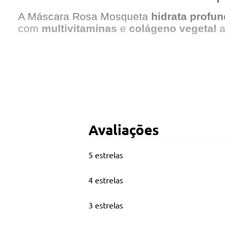
A Máscara Rosa Mosqueta
hidrata
profu
com
multivitaminas
e
colágeno
vegetal
a
Principais Características
Gramatura: 270g.
Com efeito salão.
Avaliações
Promove renovação e cicatrização capilar.
5 estrelas
Enriquecido com Multivitaminas e Colágen
4 estrelas
Oferece cabelos mais macios, brilhantes e 
3 estrelas
Para cabelos fragilizados e danificados.