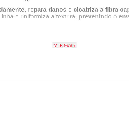
ndamente
,
repara
danos
e
cicatriza
a
fibra
cap
linha e uniformiza a textura,
prevenindo
o
env
VER MAIS
o Vegetal.
sem frizz.