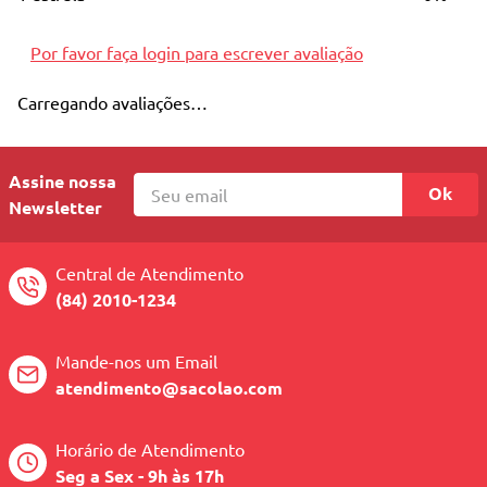
10
º
quadriciclo
Por favor faça login para escrever avaliação
Carregando avaliações…
Assine nossa
Ok
Newsletter
Central de Atendimento
(84) 2010-1234
Mande-nos um Email
atendimento@sacolao.com
Horário de Atendimento
Seg a Sex - 9h às 17h