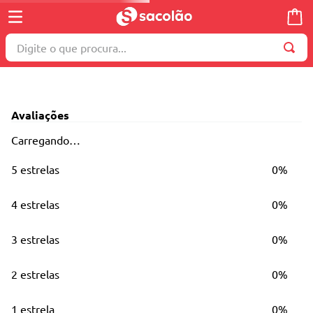
Digite o que procura...
TERMOS MAIS BUSCADOS
1
º
wella
Avaliações
2
º
brinquedo
Carregando…
3
º
máquina costura
5 estrelas
0%
4
º
toalha
5
º
cosmetico
4 estrelas
0%
6
º
carrinho reversível
3 estrelas
0%
7
º
truss
8
º
mesa dobrável notebook
2 estrelas
0%
9
º
berço
1 estrela
0%