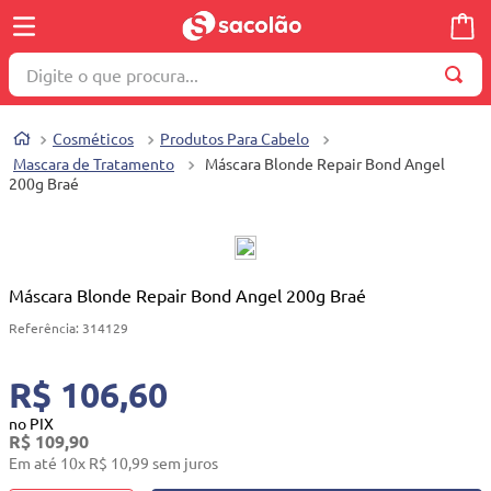
Digite o que procura...
TERMOS MAIS BUSCADOS
Cosméticos
Produtos Para Cabelo
1
º
wella
Mascara de Tratamento
Máscara Blonde Repair Bond Angel
200g Braé
2
º
brinquedo
3
º
máquina costura
4
º
cosmetico
Máscara Blonde Repair Bond Angel 200g Braé
5
º
carrinho reversível
Referência
:
314129
6
º
toalha
7
º
truss
R$ 106,60
8
º
berço
no PIX
R$
109
,
90
9
º
quadriciclo
Em até
10
x
R$
10
,
99
sem juros