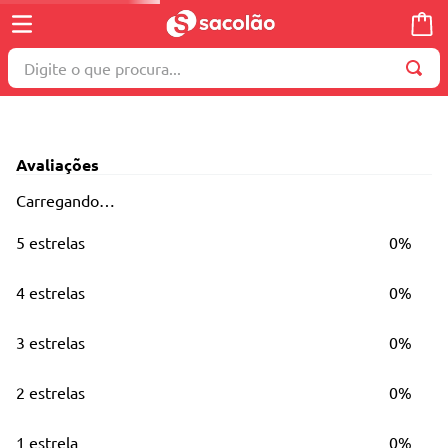
Digite o que procura...
TERMOS MAIS BUSCADOS
1
º
wella
Avaliações
2
º
brinquedo
Carregando…
3
º
máquina costura
5 estrelas
0%
4
º
toalha
5
º
cosmetico
4 estrelas
0%
6
º
carrinho reversível
3 estrelas
0%
7
º
truss
8
º
mesa dobrável notebook
2 estrelas
0%
9
º
berço
1 estrela
0%