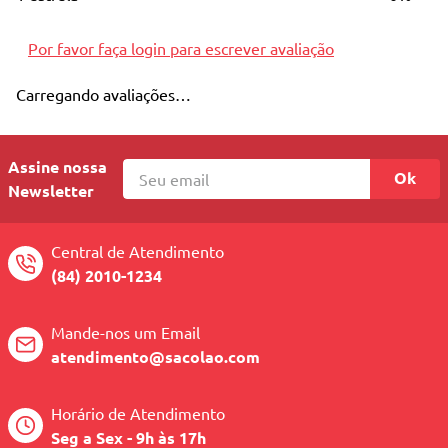
10
º
quadriciclo
Por favor faça login para escrever avaliação
Carregando avaliações…
Assine nossa
Ok
Newsletter
Central de Atendimento
(84) 2010-1234
Mande-nos um Email
atendimento@sacolao.com
Horário de Atendimento
Seg a Sex - 9h às 17h