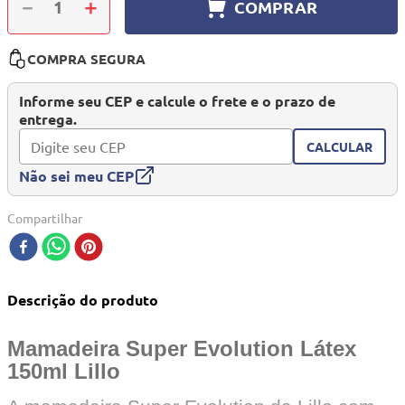
－
＋
COMPRAR
10
º
berço
COMPRA SEGURA
Informe seu CEP e calcule o frete e o prazo de
entrega.
CALCULAR
Não sei meu CEP
Compartilhar
Descrição do produto
Mamadeira Super Evolution Látex
150ml Lillo