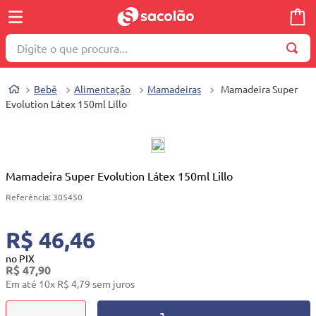
Digite o que procura...
TERMOS MAIS BUSCADOS
Bebê
Alimentação
Mamadeiras
Mamadeira Super
1
º
wella
Evolution Látex 150ml Lillo
2
º
brinquedo
3
º
máquina costura
4
º
cosmetico
Mamadeira Super Evolution Látex 150ml Lillo
5
º
toalha
Referência
:
305450
6
º
carrinho reversível
R$ 46,46
7
º
truss
no PIX
R$
47
,
90
8
º
quadriciclo
Em até
10
x
R$
4
,
79
sem juros
9
º
mesa dobrável notebook