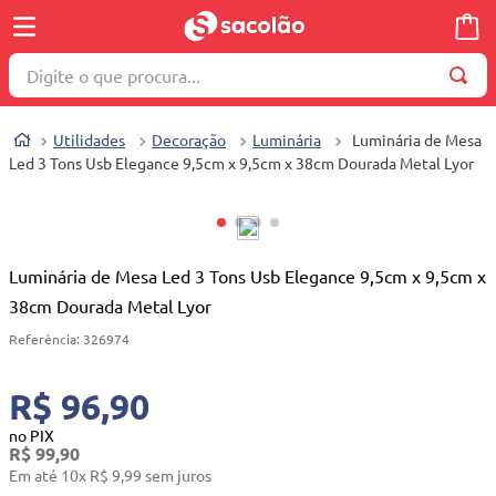
Digite o que procura...
TERMOS MAIS BUSCADOS
Utilidades
Decoração
Luminária
Luminária de Mesa
1
º
wella
Led 3 Tons Usb Elegance 9,5cm x 9,5cm x 38cm Dourada Metal Lyor
2
º
brinquedo
3
º
máquina costura
4
º
cosmetico
Luminária de Mesa Led 3 Tons Usb Elegance 9,5cm x 9,5cm x
38cm Dourada Metal Lyor
5
º
toalha
Referência
:
326974
6
º
carrinho reversível
7
º
truss
R$ 96,90
8
º
quadriciclo
no PIX
R$
99
,
90
9
º
mesa dobrável notebook
Em até
10
x
R$
9
,
99
sem juros