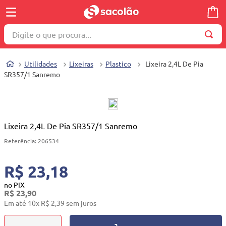
Digite o que procura...
TERMOS MAIS BUSCADOS
Utilidades
Lixeiras
Plastico
Lixeira 2,4L De Pia
1
º
wella
SR357/1 Sanremo
2
º
brinquedo
3
º
máquina costura
4
º
toalha
Lixeira 2,4L De Pia SR357/1 Sanremo
5
º
cosmetico
Referência
:
206534
6
º
carrinho reversível
R$ 23,18
7
º
truss
no PIX
R$
23
,
90
8
º
mesa dobrável notebook
Em até
10
x
R$
2
,
39
sem juros
9
º
berço