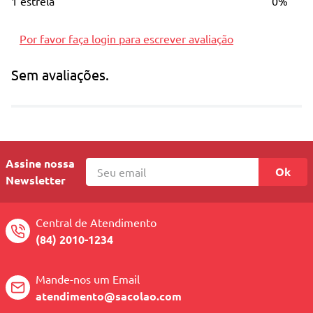
1 estrela
0%
Principais Características
Por favor faça login para escrever avaliação
Contém: 01 Leave In Spray 140ml
Protetor térmico que regenera os
Sem avaliações.
fios e cicatriza os danos
Ácido hialurônico e colágeno
Todos os tipos de cabelos
Assine nossa
Imagem ilustrativa, embalagem
Ok
Newsletter
pode sofrer variações e são
vendidas aleatoriamente
Central de Atendimento
(84) 2010-1234
Mande-nos um Email
atendimento@sacolao.com