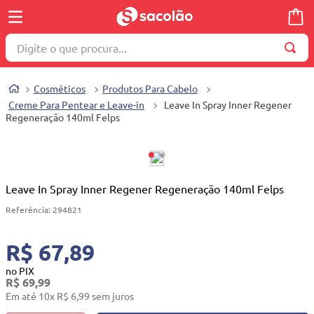
Digite o que procura...
TERMOS MAIS BUSCADOS
Cosméticos
Produtos Para Cabelo
1
º
wella
Creme Para Pentear e Leave-in
Leave In Spray Inner Regener
Regeneração 140ml Felps
2
º
brinquedo
3
º
máquina costura
4
º
cosmetico
Leave In Spray Inner Regener Regeneração 140ml Felps
5
º
toalha
Referência
:
294821
6
º
carrinho reversível
7
º
truss
R$ 67,89
8
º
quadriciclo
no PIX
R$
69
,
99
9
º
berço
Em até
10
x
R$
6
,
99
sem juros