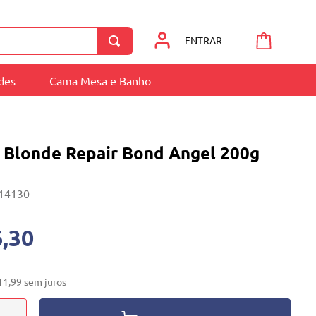
ENTRAR
ades
Cama Mesa e Banho
n Blonde Repair Bond Angel 200g
14130
,30
11
,
99
sem juros