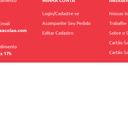
ndimento
MINHA CONTA
Instituc
Login/Cadastre-se
Nossas lo
Acompanhe Seu Pedido
Trabalhe
Email
sacolao.com
Editar Cadastro
Sobre o 
Cartão Sa
ndimento
Cartão Sa
às 17h
ENTO
lio, 2082 - Lagoa Nova - Natal/RN, CEP: 59054-380
84) 2010-1234