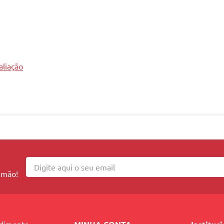
aliação
 mão!