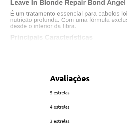
Leave In Blonde Repair Bond Angel
É um tratamento essencial para cabelos lo
nutrição profunda. Com uma fórmula exclusi
desde o interior da fibra.
Principais Características
Regeneração e força para cabelos descolor
Cuidado diário
Avaliações
5 estrelas
4 estrelas
3 estrelas