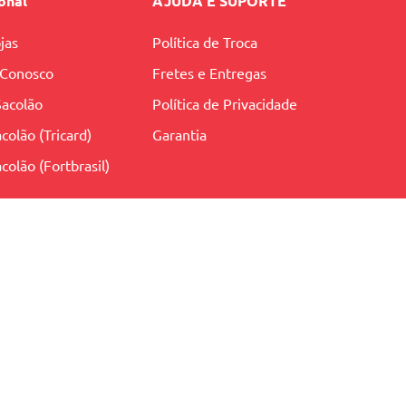
ional
AJUDA E SUPORTE
jas
Política de Troca
 Conosco
Fretes e Entregas
Sacolão
Política de Privacidade
colão (Tricard)
Garantia
colão (Fortbrasil)
AMBIENTE SEGURO
SIGA NOSSAS REDES