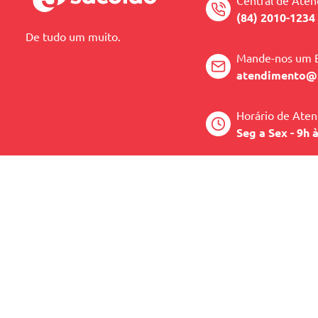
Central de Ate
(84) 2010-1234
De tudo um muito.
Mande-nos um 
atendimento@
Horário de Ate
Seg a Sex - 9h 
FORMAS DE PAGAM
Sacolão - CNPJ: 41.005.190/0003-89 - Av. Antonio Basi
Central de Atendimento:
(84) 2010-1234 -
WhatsApp:
(