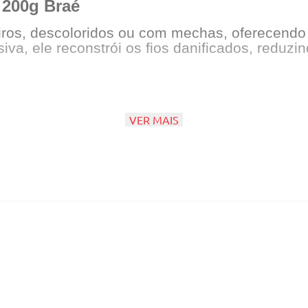
 200g Braé
iros, descoloridos ou com mechas, oferecendo 
va, ele reconstrói os fios danificados, reduzi
idos, com proteína hidrolisada
VER MAIS