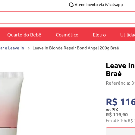
Atendimento via Whatsapp
Quarto do Bebê
Cosmético
Eletro
Utilid
r e Leave-in
Leave In Blonde Repair Bond Angel 200g Braé
Leave I
Braé
Referência
:
3
R$ 116
no PIX
R$
119
,
90
Em até
10
x
R$