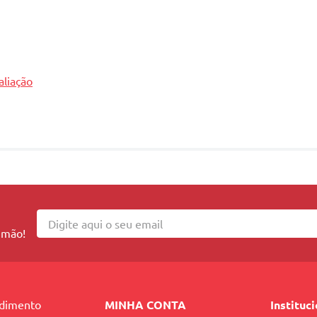
aliação
 mão!
ional de aminoácidos que age na revitalização 
ndimento
MINHA CONTA
Instituc