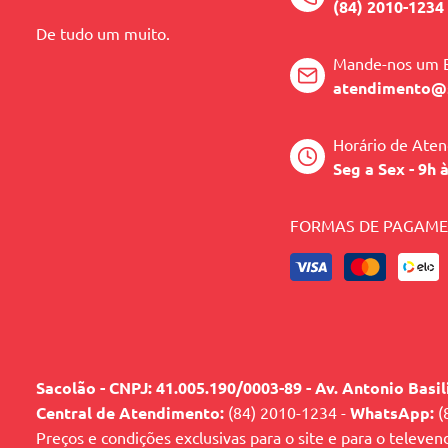
(84) 2010-1234
Composição:
De tudo um muito.
Coloração creme: Fenilenodiaminas, Amônia
Mande-nos um 
atendimento@
Emulsão Reveladora: Peróxido de Hidrogên
Horário de Ate
Seg a Sex - 9h 
O resultado da cor depende da nuance escol
FORMAS DE PAGAM
permeabilidade dos fios.
Sacolão - CNPJ: 41.005.190/0003-89 - Av. Antonio Basi
Central de Atendimento:
(84) 2010-1234 -
WhatsApp:
(
Preços e condições exclusivas para o site e para o televen