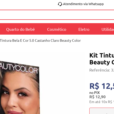
Atendimento via Whatsapp
Quarto do Bebê
Cosmético
Eletro
Utilid
 Tintura Bela E Cor 5.0 Castanho Claro Beauty Color
Kit Tint
Beauty 
Referência
:
3
R$ 12,
no PIX
R$
12
,
90
Em até
10
x
R$