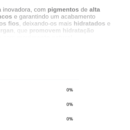
a inovadora, com
pigmentos
de
alta
ncos
e garantindo um acabamento
 os fios
, deixando-os mais
hidratados
e
rgan
, que
promovem hidratação
e com
movimento natural
.
0%
0%
0%