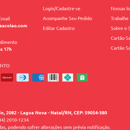
Login/Cadastre-se
Nossas lo
, Resorcinol.
Acompanhe Seu Pedido
Trabalhe
Email
sacolao.com
Editar Cadastro
Sobre o 
io, Monoetanolamina.
Cartão Sa
ndimento
Cartão Sa
às 17h
hida, da cor natural dos cabelos, dos pigmentos
ENTO
lio, 2082 - Lagoa Nova - Natal/RN, CEP: 59054-380
84) 2010-1234
das, podendo sofrer alterações sem prévia notificação.