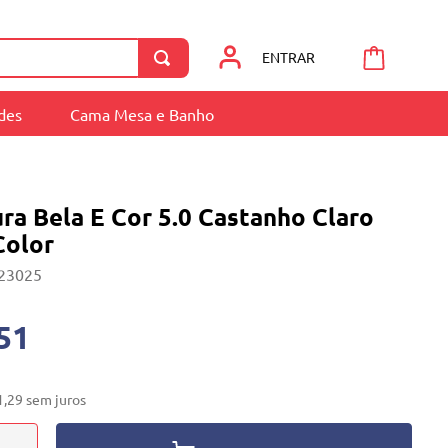
ENTRAR
ades
Cama Mesa e Banho
ura Bela E Cor 5.0 Castanho Claro
Color
23025
51
1
,
29
sem juros