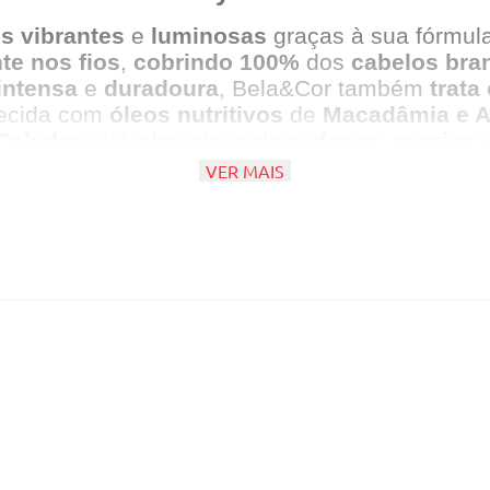
s vibrantes
e
luminosas
graças à sua fórmul
e nos fios
,
cobrindo 100%
dos
cabelos bra
intensa
e
duradoura
, Bela&Cor também
trata
uecida com
óleos nutritivos
de
Macadâmia e A
Cabelos
visivelmente mais
sedosos
,
macios
VER MAIS