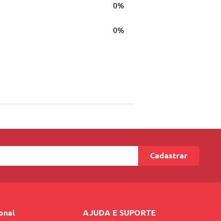
0%
0%
Cadastrar
da fibra capilar e na fixação profunda da
ional
AJUDA E SUPORTE