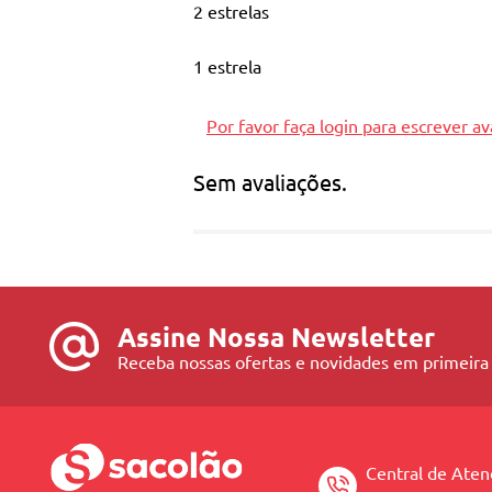
2 estrelas
Tom: 5.0.
1 estrela
Com Óleos de Macadâmia e Argan.
Por favor faça login para escrever av
Com filtro UV e Proteína Vegana.
Sem avaliações.
Oferece:
Cabelos mais hidratados e brilhantes.
Total cobertura dos fios brancos.
Assine Nossa Newsletter
Cores luminosas, vibrantes e duradouras.
Receba nossas ofertas e novidades em primeira
Conta com um inovador complexo de bio func
cor.
Central de Ate