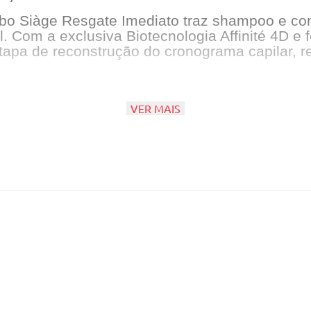
ombo Siàge Resgate Imediato traz shampoo e con
. Com a exclusiva Biotecnologia Affinité 4D e
etapa de reconstrução do cronograma capilar, 
VER MAIS
l Eudora
uma limpeza gentil que remove impurezas man
mpoo não possui corantes, petrolatos e sal¹, a
 200ml Eudora
ilme protetor que impede o ressecamento do fi
esse condicionador não possui corantes e petr