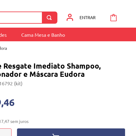
ENTRAR
ades
Cama Mesa e Banho
dora
ge Resgate Imediato Shampoo,
onador e Máscara Eudora
16792 (kit)
,46
17
,
47
sem juros