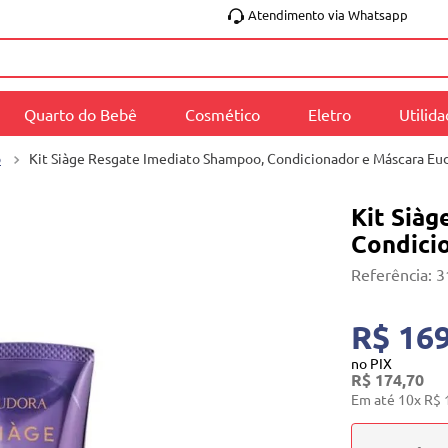
Atendimento via Whatsapp
Quarto do Bebê
Cosmético
Eletro
Utilid
o
Kit Siàge Resgate Imediato Shampoo, Condicionador e Máscara Eu
Kit Sià
Condici
Referência
:
3
R$ 169
no PIX
R$
174
,
70
Em até
10
x
R$