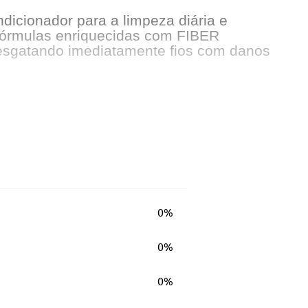
dicionador para a limpeza diária e
 fórmulas enriquecidas com FIBER
resgatando imediatamente fios com danos
tendo a camada protetora do fio. Além de
uxiliando no tratamento de recuperação
0%
0%
o e reduz a porosidade da fibra capilar.
olatos, auxiliando no tratamento de
0%