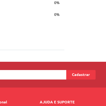
0%
s do fio e atuando na recuperação dos
0%
Biotecnologia Affinité 4D e ativos
Cadastrar
ional
AJUDA E SUPORTE