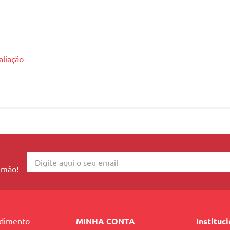
gate Imediato 250g Eudora
tex capilar preenchendo as partes danificada
ara todos os tipos de cabelos, com a exclusiva 
aliação
 mão!
ndimento
MINHA CONTA
Instituc