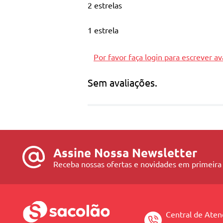
01 Máscara Balm Preenchedora Siàge Res
2 estrelas
A Máscara Resgate Imediato penetra no cór
1 estrela
danos desde o 1º uso. A linha é dedicada p
pensados para reconstruir seus fios.
Por favor faça login para escrever av
Sem avaliações.
Assine Nossa Newsletter
Receba nossas ofertas e novidades em primeira
Central de Ate