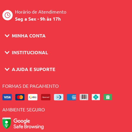
uniformiza a cutícula do cabelo, entregando
reparação integral do fio, com muita maciez,
Horário de Atendimento
brilho e hidratação profunda. Sua fórmula
Seg a Sex - 9h às 17h
com Flor de Geleiras e Glossfix recria o
banho gelado nos fios, refletindo a luz e
fixando o brilho.
MINHA CONTA
INSTITUCIONAL
AJUDA E SUPORTE
FORMAS DE PAGAMENTO
AMBIENTE SEGURO