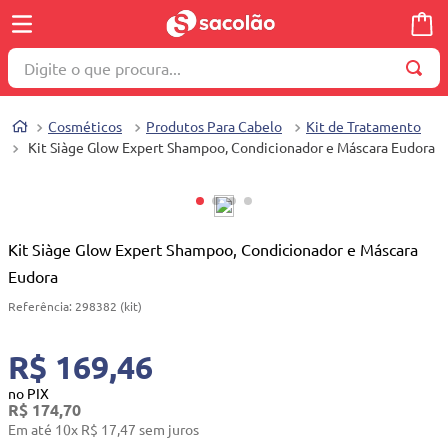
Digite o que procura...
TERMOS MAIS BUSCADOS
Cosméticos
Produtos Para Cabelo
Kit de Tratamento
1
º
wella
Kit Siàge Glow Expert Shampoo, Condicionador e Máscara Eudora
2
º
brinquedo
3
º
máquina costura
4
º
toalha
Kit Siàge Glow Expert Shampoo, Condicionador e Máscara
Eudora
5
º
cosmetico
Referência
:
298382 (kit)
6
º
carrinho reversível
7
º
truss
R$ 169,46
8
º
mesa dobrável notebook
no PIX
R$
174
,
70
9
º
berço
Em até
10
x
R$
17
,
47
sem juros