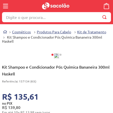
Digite o que procura...
TERMOS MAIS BUSCADOS
Cosméticos
Produtos Para Cabelo
Kit de Tratamento
1
º
wella
Kit Shampoo e Condicionador Pós Química Bananeira 300ml
Haskell
2
º
brinquedo
3
º
máquina costura
4
º
carrinho reversível
Kit Shampoo e Condicionador Pós Química Bananeira 300ml
5
º
cosmetico
Haskell
6
º
toalha
Referência
:
157134 (Kit)
7
º
truss
R$ 135,61
8
º
berco
no PIX
9
º
quadriciclo
R$
139
,
80
Em até
10
x
R$
13
,
98
sem juros