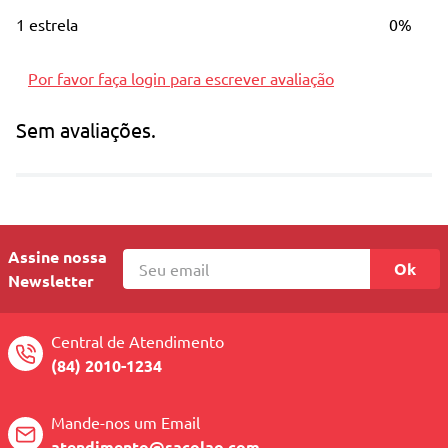
1 estrela
0%
Reconstrução e reposição de massa.
Por favor faça login para escrever avaliação
Para cabelos danificados por químicas.
Sem avaliações.
Sem parabenos e corantes.
Com ativos naturais.
Assine nossa
Ok
Newsletter
Central de Atendimento
(84) 2010-1234
Mande-nos um Email
atendimento@sacolao.com