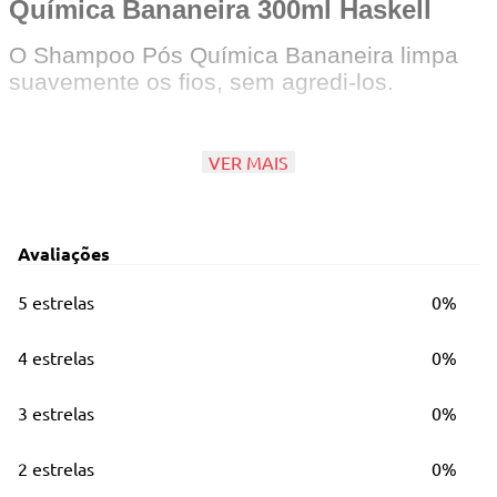
Química Bananeira 300ml Haskell
O Shampoo Pós Química Bananeira limpa
suavemente os fios, sem agredi-los.
O Condicionador Pós Química Bananeira
VER MAIS
tem ação emoliente e condicionante, além
de hidratar e selar as cutículas.
Avaliações
5 estrelas
0%
Principais Características
Contém: 01 Shampoo 300ml e 01
4 estrelas
0%
Condicionador 300ml.
3 estrelas
0%
Limpa os cabelos sem danificá-los.
2 estrelas
0%
Nutre e deixa os cabelos com emoliência.