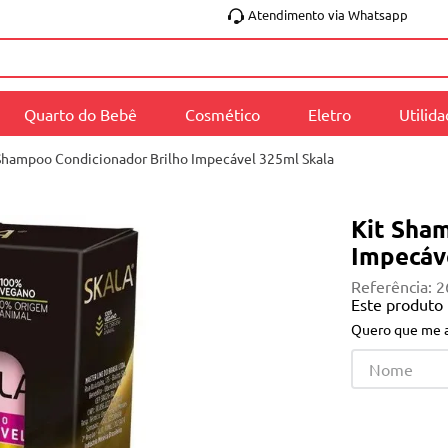
Atendimento via Whatsapp
Quarto do Bebê
Cosmético
Eletro
Utilid
Shampoo Condicionador Brilho Impecável 325ml Skala
Kit Sha
Impecáv
Referência
:
2
Este produto
Quero que me a