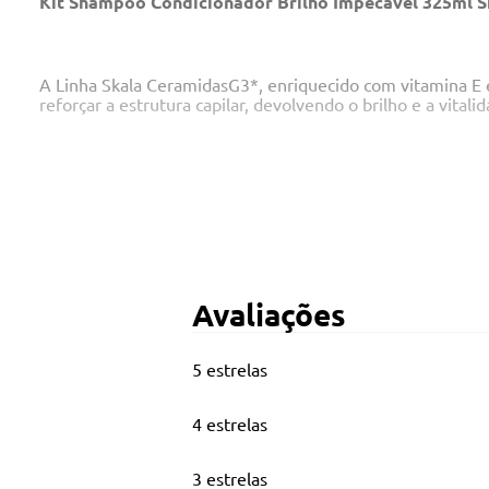
Kit Shampoo Condicionador Brilho Impecável 325ml S
A Linha Skala CeramidasG3*, enriquecido com vitamina E e
reforçar a estrutura capilar, devolvendo o brilho e a vitalid
Principais Características
Contém 1 shampoo e 1 condicionador de 325ml cada
100% Vegano
Avaliações
Indicado para cabelos opacos e maltratados
5 estrelas
4 estrelas
3 estrelas