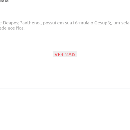
kala
 Deapos;Panthenol, possui em sua fórmula o Gesup3;, um selant
ade aos fios.
VER MAIS