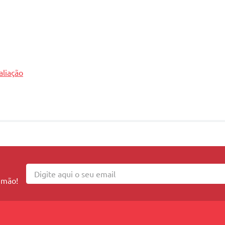
aliação
 mão!