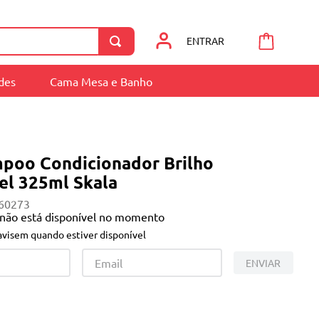
ENTRAR
ades
Cama Mesa e Banho
mpoo Condicionador Brilho
el 325ml Skala
60273
 não está disponível no momento
visem quando estiver disponível
ENVIAR