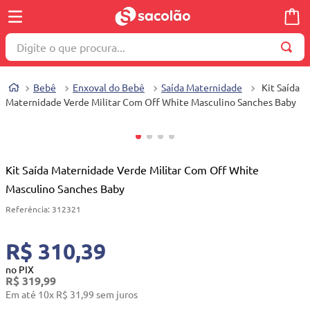
Digite o que procura...
TERMOS MAIS BUSCADOS
Bebê
Enxoval do Bebê
Saída Maternidade
Kit Saída
1
º
wella
Maternidade Verde Militar Com Off White Masculino Sanches Baby
2
º
brinquedo
3
º
máquina costura
4
º
toalha
Kit Saída Maternidade Verde Militar Com Off White
Masculino Sanches Baby
5
º
cosmetico
Referência
:
312321
6
º
carrinho reversível
7
º
truss
R$ 310,39
8
º
mesa dobrável notebook
no PIX
R$
319
,
99
9
º
berço
Em até
10
x
R$
31
,
99
sem juros