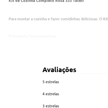
Kit de Cozinha Completo Rosa 333 Tateti
Para montar a cozinha e fazer comidinhas deliciosas. O Ki
Principais Características
Composição/Material: Plástico
Não recomendável para crianças menos de 3 anos, por co
Contém:
Avaliações
1 Panelinha com tampa
1 Leiteira com tampa
5 estrelas
1 frigideira
4 estrelas
2 Pratos
3 estrelas
2 Xícaras