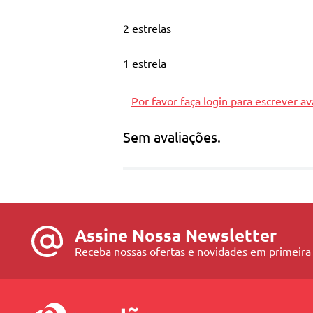
2 Facas
2 estrelas
2 Garfos
1 estrela
2 Colheres
1 Concha
Por favor faça login para escrever av
1 Espumadeira
Sem avaliações.
As cores do produto podem ser alteradas sem aviso p
Dados Técnicos
Assine Nossa Newsletter
Dimensões Aproximadas do Produto (LxAxC): 12 x 16 x 2
Receba nossas ofertas e novidades em primeira
Peso Aproximado do Produto (kg): 0,320