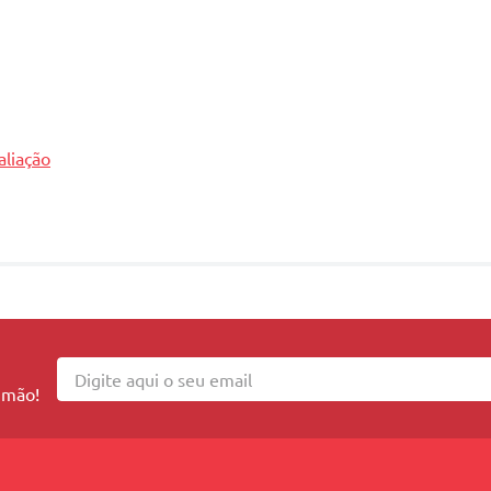
aliação
révio. Imagens de caráter meramente ilustrativo.
8
 mão!