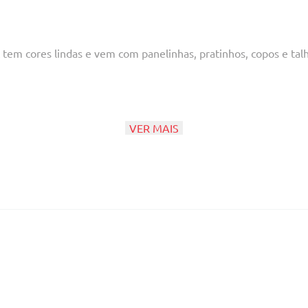
t tem cores lindas e vem com panelinhas, pratinhos, copos e tal
VER MAIS
nter partes pequenas que podem ser engolidas.