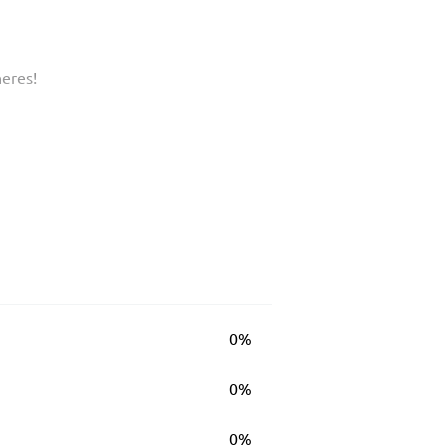
heres!
0%
0%
0%