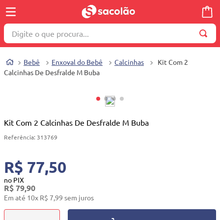
Digite o que procura...
TERMOS MAIS BUSCADOS
Bebê
Enxoval do Bebê
Calcinhas
Kit Com 2
1
º
wella
Calcinhas De Desfralde M Buba
2
º
brinquedo
3
º
máquina costura
4
º
cosmetico
Kit Com 2 Calcinhas De Desfralde M Buba
5
º
toalha
Referência
:
313769
6
º
carrinho reversível
R$ 77,50
7
º
truss
no PIX
R$
79
,
90
8
º
quadriciclo
Em até
10
x
R$
7
,
99
sem juros
9
º
berço