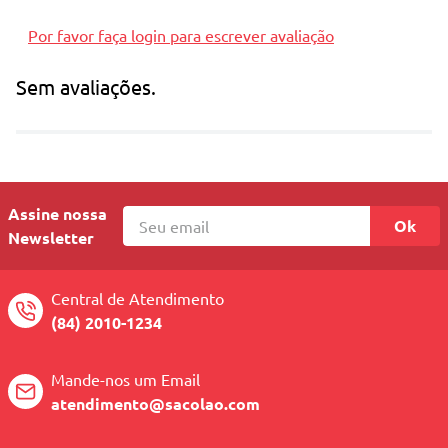
100% atóxico
Por favor faça login para escrever avaliação
Marca: buba
Sem avaliações.
Assine nossa
Ok
Newsletter
Central de Atendimento
(84) 2010-1234
Mande-nos um Email
atendimento@sacolao.com