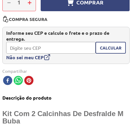
－
＋
COMPRAR
10
º
mesa dobrável notebook
COMPRA SEGURA
Informe seu CEP e calcule o frete e o prazo de
entrega.
CALCULAR
Não sei meu CEP
Compartilhar
Descrição do produto
Kit Com 2 Calcinhas De Desfralde M
Buba