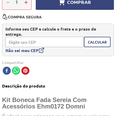
－
＋
COMPRAR
10
º
quadriciclo
COMPRA SEGURA
Informe seu CEP e calcule o frete e o prazo de
entrega.
CALCULAR
Não sei meu CEP
Compartilhar
Descrição do produto
Kit Boneca Fada Sereia Com
Acessórios Ehm0172 Domni