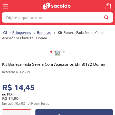
Digite o que procura...
TERMOS MAIS BUSCADOS
Brinquedos
Bonecas
Kit Boneca Fada Sereia Com
1
º
wella
Acessórios Ehm0172 Domni
2
º
brinquedo
3
º
máquina costura
4
º
toalha
Kit Boneca Fada Sereia Com Acessórios Ehm0172 Domni
5
º
cosmetico
Referência
:
334989
6
º
carrinho reversível
R$ 14,45
7
º
truss
no PIX
R$
14
,
90
8
º
mesa dobrável notebook
Em até
10
x
R$
1
,
49
sem juros
9
º
berço