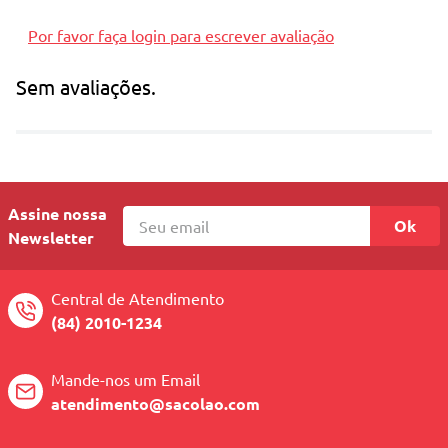
• Leve e fácil de manusear
Por favor faça login para escrever avaliação
• Peças seguras para crianças
Sem avaliações.
Assine nossa
Ok
Newsletter
Central de Atendimento
(84) 2010-1234
Mande-nos um Email
atendimento@sacolao.com