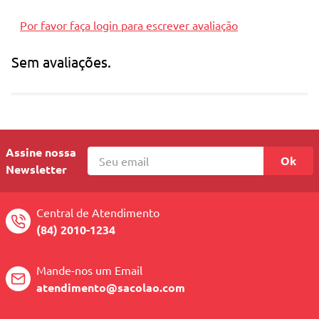
Por favor faça login para escrever avaliação
Sem avaliações.
Assine nossa
Ok
Newsletter
Central de Atendimento
(84) 2010-1234
Mande-nos um Email
atendimento@sacolao.com