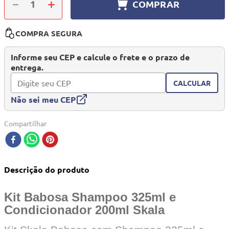
－
＋
COMPRAR
10
º
mesa dobrável notebook
COMPRA SEGURA
Informe seu CEP e calcule o frete e o prazo de
entrega.
CALCULAR
Não sei meu CEP
Compartilhar
Descrição do produto
Kit Babosa Shampoo 325ml e
Condicionador 200ml Skala