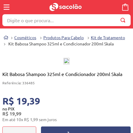
Digite o que procura...
TERMOS MAIS BUSCADOS
Cosméticos
Produtos Para Cabelo
Kit de Tratamento
1
º
wella
Kit Babosa Shampoo 325ml e Condicionador 200ml Skala
2
º
brinquedo
3
º
máquina costura
4
º
cosmetico
Kit Babosa Shampoo 325ml e Condicionador 200ml Skala
5
º
toalha
Referência
:
336485
6
º
carrinho reversível
R$ 19,39
7
º
truss
no PIX
R$
19
,
99
8
º
quadriciclo
Em até
10
x
R$
1
,
99
sem juros
9
º
berço