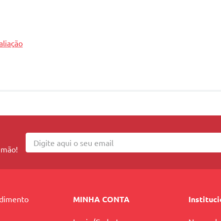
aliação
 mão!
ndimento
MINHA CONTA
Instituc