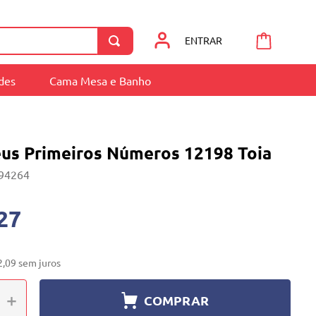
ENTRAR
ades
Cama Mesa e Banho
us Primeiros Números 12198 Toia
94264
27
2
,
09
sem juros
＋
COMPRAR