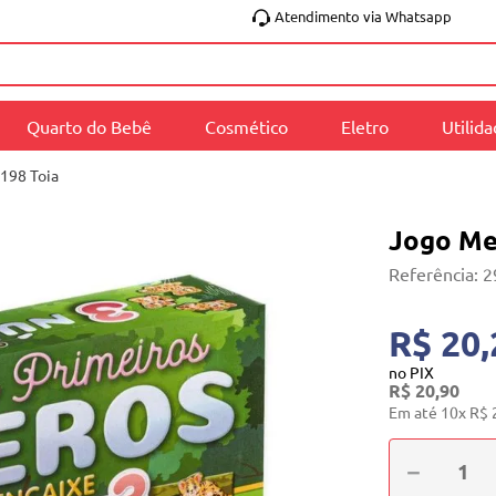
Atendimento via Whatsapp
Quarto do Bebê
Cosmético
Eletro
Utilid
198 Toia
Jogo Me
Referência
:
2
R$ 20,
no PIX
R$
20
,
90
Em até
10
x
R$
－