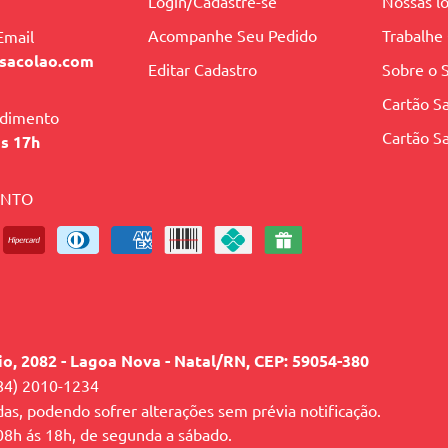
Login/Cadastre-se
Nossas lo
Acompanhe Seu Pedido
Trabalhe
Email
sacolao.com
Editar Cadastro
Sobre o 
Cartão Sa
ndimento
Cartão Sa
às 17h
ENTO
lio, 2082 - Lagoa Nova - Natal/RN, CEP: 59054-380
84) 2010-1234
das, podendo sofrer alterações sem prévia notificação.
 08h ás 18h, de segunda a sábado.