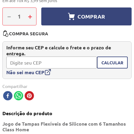
Em até
10
x
R$
3
,
99
sem juros
10
º
quadriciclo
－
＋
COMPRAR
COMPRA SEGURA
Informe seu CEP e calcule o frete e o prazo de
entrega.
CALCULAR
Não sei meu CEP
Compartilhar
Descrição do produto
Jogo de Tampas Flexíveis de Silicone com 6 Tamanhos
Class Home