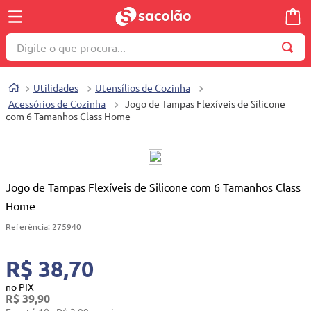
Digite o que procura...
TERMOS MAIS BUSCADOS
Utilidades
Utensílios de Cozinha
1
º
wella
Acessórios de Cozinha
Jogo de Tampas Flexíveis de Silicone
com 6 Tamanhos Class Home
2
º
brinquedo
3
º
máquina costura
4
º
toalha
Jogo de Tampas Flexíveis de Silicone com 6 Tamanhos Class
5
º
cosmetico
Home
6
º
carrinho reversível
Referência
:
275940
7
º
truss
R$ 38,70
8
º
mesa dobrável notebook
no PIX
9
º
berço
R$
39
,
90