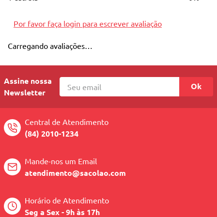
10
º
quadriciclo
Por favor faça login para escrever avaliação
Carregando avaliações…
Assine nossa
Ok
Newsletter
Central de Atendimento
(84) 2010-1234
Mande-nos um Email
atendimento@sacolao.com
Horário de Atendimento
Seg a Sex - 9h às 17h