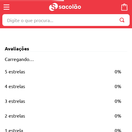
Digite o que procura...
TERMOS MAIS BUSCADOS
1
º
wella
Avaliações
2
º
brinquedo
Carregando…
3
º
máquina costura
5 estrelas
0%
4
º
toalha
5
º
cosmetico
4 estrelas
0%
6
º
carrinho reversível
3 estrelas
0%
7
º
truss
8
º
mesa dobrável notebook
2 estrelas
0%
9
º
berço
1 estrela
0%