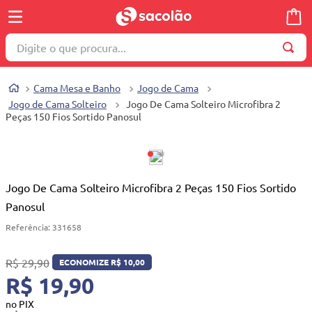
Digite o que procura...
TERMOS MAIS BUSCADOS
Cama Mesa e Banho
Jogo de Cama
1
º
wella
Jogo de Cama Solteiro
Jogo De Cama Solteiro Microfibra 2
Peças 150 Fios Sortido Panosul
2
º
brinquedo
3
º
máquina costura
4
º
toalha
Jogo De Cama Solteiro Microfibra 2 Peças 150 Fios Sortido
5
º
cosmetico
Panosul
6
º
carrinho reversível
Referência
:
331658
7
º
truss
R$
29
,
90
ECONOMIZE
R$
10
,
00
8
º
mesa dobrável notebook
R$ 19,90
9
º
berço
no PIX