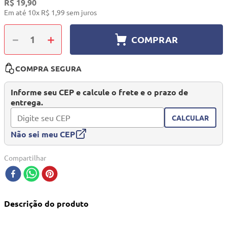
R$
19
,
90
10
º
quadriciclo
Em até
10
x
R$
1
,
99
sem juros
－
＋
COMPRAR
COMPRA SEGURA
Informe seu CEP e calcule o frete e o prazo de
entrega.
CALCULAR
Não sei meu CEP
Compartilhar
Descrição do produto