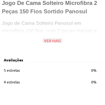
Jogo De Cama Solteiro Microfibra 2
Peças 150 Fios Sortido Panosul
Jogo de Cama Solteiro Panosul em
microfibra 150 fios, com 2 peças macias e
confortáveis. Toque suave, fácil de lavar e
VER MAIS
secagem rápida, ideal para noites
aconchegantes. Estampas sortidas que
Avaliações
combinam com qualquer decoração.
5 estrelas
0%
4 estrelas
0%
Principais Características
3 estrelas
0%
Contém: