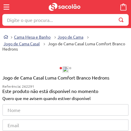
Digite o que procura...
TERMOS MAIS BUSCADOS
Cama Mesa e Banho
Jogo de Cama
1
º
wella
Jogo de Cama Casal
Jogo de Cama Casal Luma Comfort Branco
Hedrons
2
º
brinquedo
3
º
máquina costura
4
º
toalha
Jogo de Cama Casal Luma Comfort Branco Hedrons
5
º
cosmetico
Referência
:
262291
Este produto não está disponível no momento
6
º
carrinho reversível
Quero que me avisem quando estiver disponível
7
º
truss
8
º
mesa dobrável notebook
9
º
berço