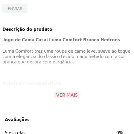
10
º
quadriciclo
ENVIAR
Descrição do produto
Jogo de Cama Casal Luma Comfort Branco Hedrons
Luma Comfort traz uma roupa de cama leve, suave ao toque,
com a elegância do clássico tecido maquinetado com a cor
branca que decora com elegância.
Principais Características
Composição: tecido 100% poliéster
VER MAIS
Conteúdo
Queen - 03 Peças:
Avaliações
01 Cobre leito 1,38m x 1,88m
5 estrelas
0%