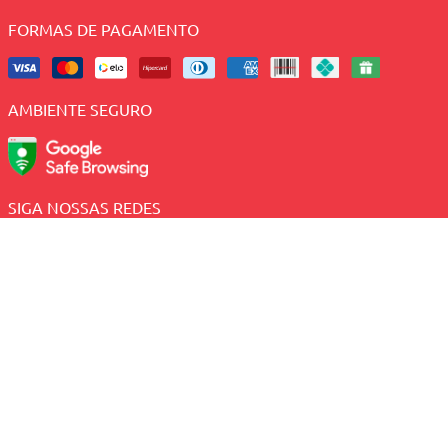
FORMAS DE PAGAMENTO
AMBIENTE SEGURO
SIGA NOSSAS REDES
Sacolão - CNPJ: 41.005.190/0003-89 - Av. Antonio Basilio,
2082 - Lagoa Nova - Natal/RN, CEP: 59054-380
Central de Atendimento:
(84) 2010-1234 (Telefone e
WhatsApp);
Preços e condições exclusivas para o site e para o