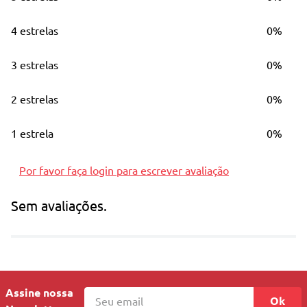
02 Porta travesseiros 55cm x 80cm
4 estrelas
0%
IMAGEM MERAMENTE ILUSTRATIVA - NÃO
3 estrelas
0%
ACOMPANHA TRAVESSEIRO
2 estrelas
0%
1 estrela
0%
Por favor faça login para escrever avaliação
Sem avaliações.
Assine nossa
Ok