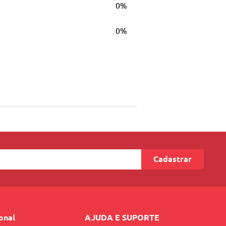
0%
0%
Cadastrar
ional
AJUDA E SUPORTE