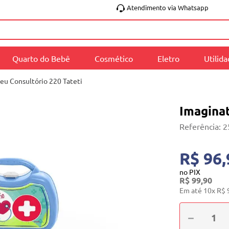
Atendimento via Whatsapp
Quarto do Bebê
Cosmético
Eletro
Utilid
eu Consultório 220 Tateti
Imaginat
Referência
:
2
R$ 96,
no PIX
R$
99
,
90
Em até
10
x
R$
－