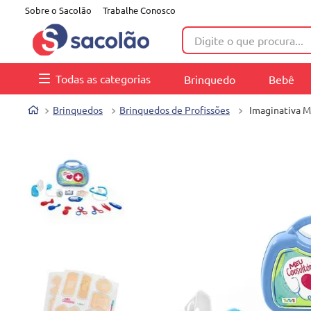
Sobre o Sacolão
Trabalhe Conosco
Digite o que procura...
Todas as categorias
Brinquedo
Bebê
Brinquedos
Brinquedos de Profissões
Imaginativa M