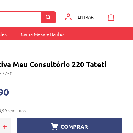
ENTRAR
ades
Cama Mesa e Banho
iva Meu Consultório 220 Tateti
57750
90
9
,
99
sem juros
＋
COMPRAR