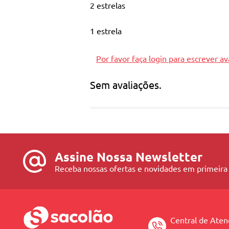
2 estrelas
1 Abaixador de Língua
1 estrela
1 Aferidor de Pressão
1 Estetoscópio
Por favor faça login para escrever av
1 Termômetro
Sem avaliações.
1 Otoscópio
1 Pinça Anatômica Curva
1 Pinça Backhaus
1 Seringa
Assine Nossa Newsletter
1 Tesoura
Receba nossas ofertas e novidades em primeira
1 Martelo
1 Cuba
Central de Ate
1 Cartela de curativos adesivos