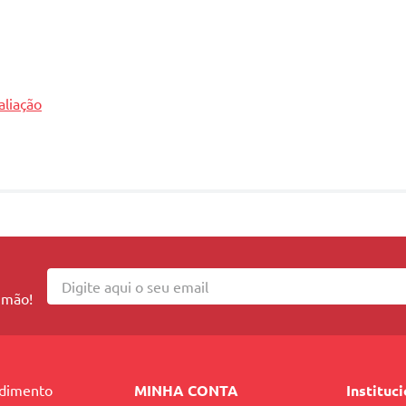
aliação
 mão!
ndimento
MINHA CONTA
Instituc