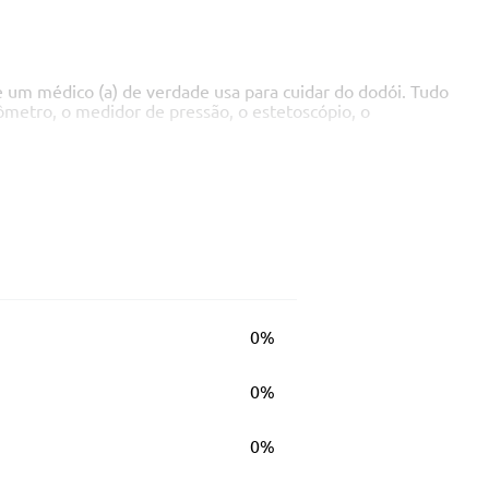
e um médico (a) de verdade usa para cuidar do dodói. Tudo
mômetro, o medidor de pressão, o estetoscópio, o
0%
0%
0%