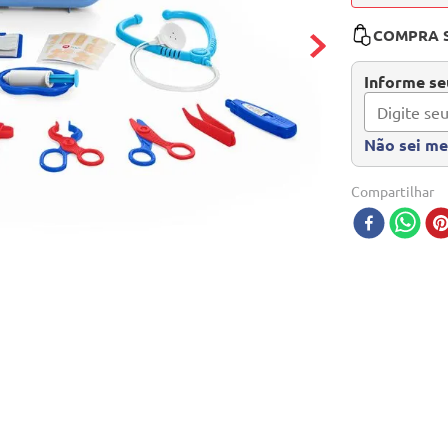
COMPRA 
Informe seu
Não sei m
Compartilhar