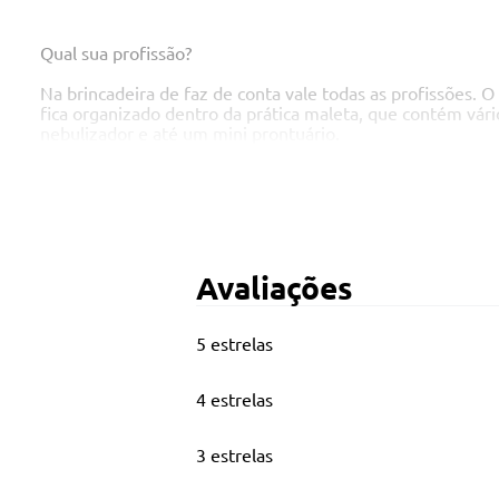
Qual sua profissão?
Na brincadeira de faz de conta vale todas as profissões. 
fica organizado dentro da prática maleta, que contém vári
nebulizador e até um mini prontuário.
Principais Características
Avaliações
Idade Recomendada: a partir de 3 anos
5 estrelas
Ao total são 14 acessórios para se divertir!
4 estrelas
1 Maleta
3 estrelas
1 Mini Prancheta com bloco
1 Nebulizador com máscara