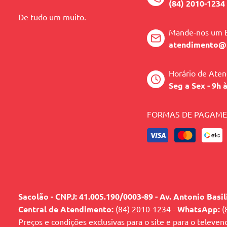
(84) 2010-1234
De tudo um muito.
Habilidades desenvolvidas:
Mande-nos um 
atendimento@
Adaptação social e interação
Horário de Ate
Aprendizado pela imitação
Seg a Sex - 9h 
Atenção e concentração
FORMAS DE PAGAM
Compreensão de causa e efeito
Conhecimento Geral
Coordenação entre olhos e mãos
Curiosidade e descoberta
Expressão e comunicação
Sacolão - CNPJ: 41.005.190/0003-89 - Av. Antonio Basi
Central de Atendimento:
(84) 2010-1234 -
WhatsApp:
(
Imaginação e criatividade
Preços e condições exclusivas para o site e para o televen