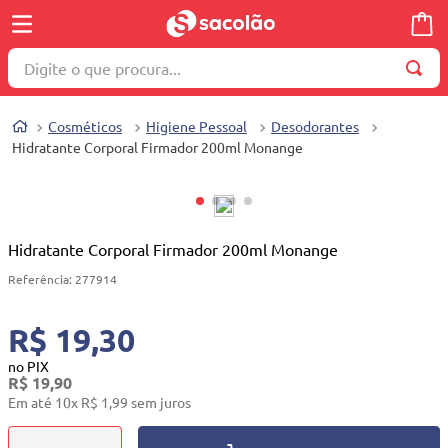
Digite o que procura...
TERMOS MAIS BUSCADOS
Cosméticos
Higiene Pessoal
Desodorantes
1
º
wella
Hidratante Corporal Firmador 200ml Monange
2
º
brinquedo
3
º
máquina costura
4
º
cosmetico
Hidratante Corporal Firmador 200ml Monange
5
º
toalha
Referência
:
277914
6
º
carrinho reversível
R$ 19,30
7
º
truss
no PIX
R$
19
,
90
8
º
quadriciclo
Em até
10
x
R$
1
,
99
sem juros
9
º
berço