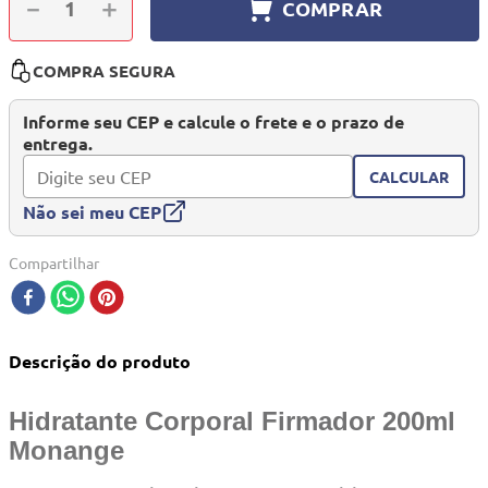
－
＋
COMPRAR
10
º
mesa dobrável notebook
COMPRA SEGURA
Informe seu CEP e calcule o frete e o prazo de
entrega.
CALCULAR
Não sei meu CEP
Compartilhar
Descrição do produto
Hidratante Corporal Firmador 200ml
Monange