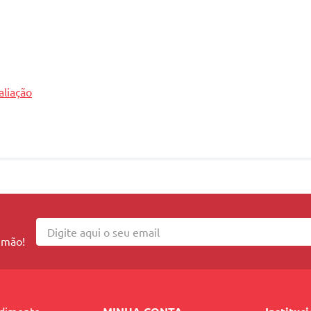
aliação
 mão!