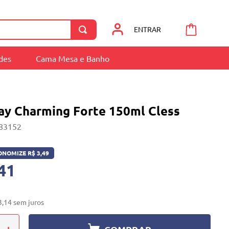
ENTRAR
ades
Cama Mesa e Banho
ray Charming Forte 150ml Cless
83152
ONOMIZE
R$
3
,
49
41
3
,
14
sem juros