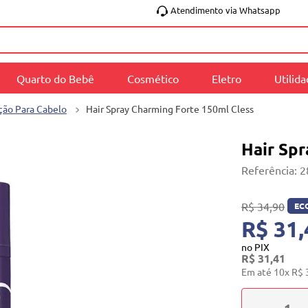
Atendimento via Whatsapp
Quarto do Bebê
Cosmético
Eletro
Utilid
ação Para Cabelo
Hair Spray Charming Forte 150ml Cless
Hair Sp
Referência
:
2
R$
34
,
90
EC
R$ 31,
no PIX
R$
31
,
41
Em até
10
x
R$