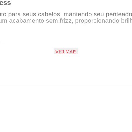
less
ito para seus cabelos, mantendo seu penteado in
um acabamento sem frizz, proporcionando brilh
do.
VER MAIS
s.
nça em penteados elaborados.
ade excessiva.
m na saúde dos fios.