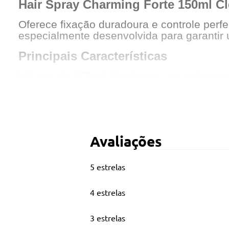
Hair Spray Charming Forte 150ml C
Oferece fixação duradoura e controle perfe
especialmente desenvolvida para garantir 
Principais Características
Volume de 150ml, ideal para uso prolonga
Tipo de produto: spray fixador para cabelo
Nível de fixação forte, garantindo segura
Acabamento com jato seco, evitando umid
Avaliações
Contém silicone e D’Pantenol, que auxilia
5 estrelas
4 estrelas
3 estrelas