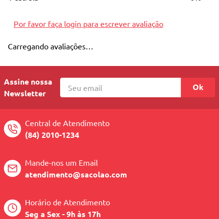
10
º
quadriciclo
Por favor faça login para escrever avaliação
Carregando avaliações…
Assine nossa
Ok
Newsletter
Central de Atendimento
(84) 2010-1234
Mande-nos um Email
atendimento@sacolao.com
Horário de Atendimento
Seg a Sex - 9h às 17h