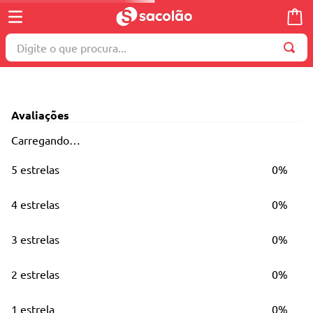
Digite o que procura...
TERMOS MAIS BUSCADOS
1
º
wella
Avaliações
2
º
brinquedo
Carregando…
3
º
máquina costura
5 estrelas
0%
4
º
toalha
5
º
cosmetico
4 estrelas
0%
6
º
carrinho reversível
3 estrelas
0%
7
º
truss
8
º
mesa dobrável notebook
2 estrelas
0%
9
º
berço
1 estrela
0%